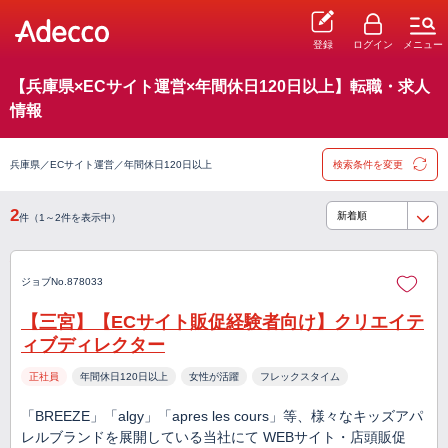
登録
ログイン
メニュー
【兵庫県×ECサイト運営×年間休日120日以上】転職・求人
情報
兵庫県／ECサイト運営／年間休日120日以上
検索条件を変更
2
件（1～2件を表示中）
ジョブNo.878033
【三宮】【ECサイト販促経験者向け】クリエイテ
ィブディレクター
正社員
年間休日120日以上
女性が活躍
フレックスタイム
「BREEZE」「algy」「apres les cours」等、様々なキッズアパ
レルブランドを展開している当社にて WEBサイト・店頭販促