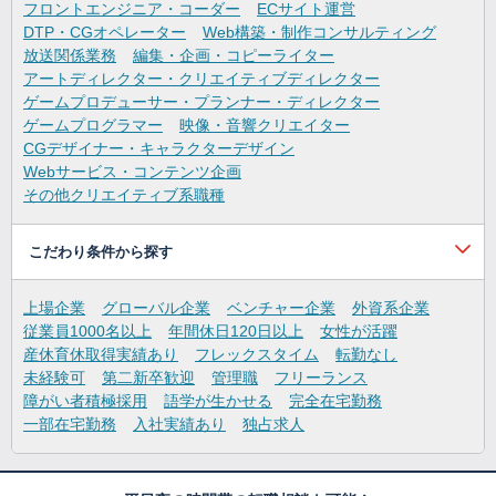
フロントエンジニア・コーダー
ECサイト運営
DTP・CGオペレーター
Web構築・制作コンサルティング
放送関係業務
編集・企画・コピーライター
アートディレクター・クリエイティブディレクター
ゲームプロデューサー・プランナー・ディレクター
ゲームプログラマー
映像・音響クリエイター
CGデザイナー・キャラクターデザイン
Webサービス・コンテンツ企画
その他クリエイティブ系職種
こだわり条件から探す
上場企業
グローバル企業
ベンチャー企業
外資系企業
従業員1000名以上
年間休日120日以上
女性が活躍
産休育休取得実績あり
フレックスタイム
転勤なし
未経験可
第二新卒歓迎
管理職
フリーランス
障がい者積極採用
語学が生かせる
完全在宅勤務
一部在宅勤務
入社実績あり
独占求人