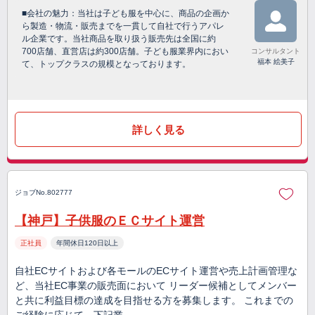
■会社の魅力：当社は子ども服を中心に、商品の企画か
ら製造・物流・販売までを一貫して自社で行うアパレ
ル企業です。当社商品を取り扱う販売先は全国に約
700店舗、直営店は約300店舗。子ども服業界内におい
コンサルタント
福本 絵美子
て、トップクラスの規模となっております。
詳しく見る
ジョブNo.802777
【神戸】子供服のＥＣサイト運営
正社員
年間休日120日以上
自社ECサイトおよび各モールのECサイト運営や売上計画管理な
ど、当社EC事業の販売面において リーダー候補としてメンバー
と共に利益目標の達成を目指せる方を募集します。 これまでの