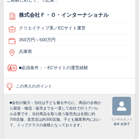
ご経験に応じて、下記業…
株式会社Ｆ・Ｏ・インターナショナル
クリエイティブ系／ECサイト運営
350万円～500万円
兵庫県
■必須条件：・ECサイトの運営経験
この求人のポイント
■会社の魅力：当社は子ども服を中心に、商品の企画か
ら製造・物流・販売までを一貫して自社で行うアパレ
ル企業です。当社商品を取り扱う販売先は全国に約
700店舗、直営店は約300店舗。子ども服業界内におい
コンサルタント
福本 絵美子
て、トップクラスの規模となっております。