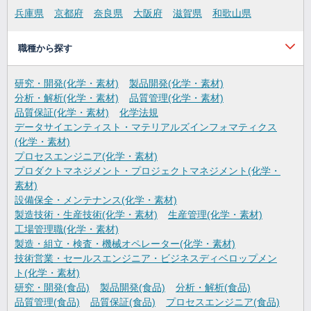
兵庫県
京都府
奈良県
大阪府
滋賀県
和歌山県
職種から探す
研究・開発(化学・素材)
製品開発(化学・素材)
分析・解析(化学・素材)
品質管理(化学・素材)
品質保証(化学・素材)
化学法規
データサイエンティスト・マテリアルズインフォマティクス
(化学・素材)
プロセスエンジニア(化学・素材)
プロダクトマネジメント・プロジェクトマネジメント(化学・
素材)
設備保全・メンテナンス(化学・素材)
製造技術・生産技術(化学・素材)
生産管理(化学・素材)
工場管理職(化学・素材)
製造・組立・検査・機械オペレーター(化学・素材)
技術営業・セールスエンジニア・ビジネスディベロップメン
ト(化学・素材)
研究・開発(食品)
製品開発(食品)
分析・解析(食品)
品質管理(食品)
品質保証(食品)
プロセスエンジニア(食品)