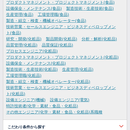
プロダクトマネジメント・プロジェクトマネジメント(食品)
設備保全・メンテナンス(食品)
製造技術・生産技術(食品)
生産管理(食品)
工場管理職(食品)
製造・組立・検査・機械オペレーター(食品)
技術営業・セールスエンジニア・ビジネスディベロップメン
ト(食品)
研究・開発(化粧品)
製品開発(化粧品)
分析・解析(化粧品)
品質管理(化粧品)
品質保証(化粧品)
プロセスエンジニア(化粧品)
プロダクトマネジメント・プロジェクトマネジメント(化粧品)
設備保全・メンテナンス(化粧品)
製造技術・生産技術(化粧品)
生産管理(化粧品)
工場管理職(化粧品)
製造・組立・検査・機械オペレーター(化粧品)
技術営業・セールスエンジニア・ビジネスディベロップメン
ト(化粧品)
設備エンジニア(機械)
設備エンジニア(電気)
特許技術者(化学・素材・食品・化粧品)
その他エンジニア(化学・素材・食品・化粧品)系職種
こだわり条件から探す