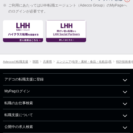
※
ご利用にあたってはLHH転職エージェント（Adecco Group）のMyPageへ
のログインが必要です。
Adeccoの転職支援
関西
兵庫県
エンジニア(化学・素材・食品・化粧品)系
特許技術者(
アデコの転職支援に登録
MyPagログイン
転職のお仕事検索
転職支援について
公開中の求人検索