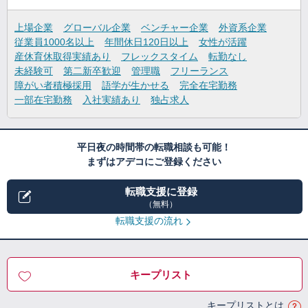
上場企業
グローバル企業
ベンチャー企業
外資系企業
従業員1000名以上
年間休日120日以上
女性が活躍
産休育休取得実績あり
フレックスタイム
転勤なし
未経験可
第二新卒歓迎
管理職
フリーランス
障がい者積極採用
語学が生かせる
完全在宅勤務
一部在宅勤務
入社実績あり
独占求人
平日夜の時間帯の転職相談も可能！
まずはアデコにご登録ください
転職支援に登録
（無料）
転職支援の流れ
キープリスト
キープリストとは