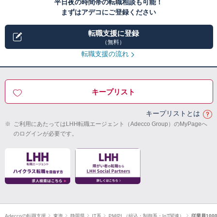
平日夜の時間帯の転職相談も可能！
まずはアデコにご登録ください
転職支援に登録
（無料）
転職支援の流れ
キープリスト
キープリストとは
※
ご利用にあたってはLHH転職エージェント（Adecco Group）のMyPageへ
のログインが必要です。
Adeccoの転職支援
東海
静岡県
IT系
PM/PL（組込・制御系・IoT関連）
従業員100