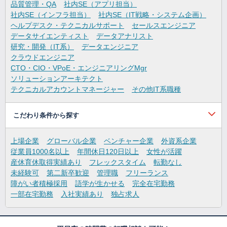
品質管理・QA
社内SE（アプリ担当）
社内SE（インフラ担当）
社内SE（IT戦略・システム企画）
ヘルプデスク・テクニカルサポート
セールスエンジニア
データサイエンティスト
データアナリスト
研究・開発（IT系）
データエンジニア
クラウドエンジニア
CTO・CIO・VPoE・エンジニアリングMgr
ソリューションアーキテクト
テクニカルアカウントマネージャー
その他IT系職種
こだわり条件から探す
上場企業
グローバル企業
ベンチャー企業
外資系企業
従業員1000名以上
年間休日120日以上
女性が活躍
産休育休取得実績あり
フレックスタイム
転勤なし
未経験可
第二新卒歓迎
管理職
フリーランス
障がい者積極採用
語学が生かせる
完全在宅勤務
一部在宅勤務
入社実績あり
独占求人