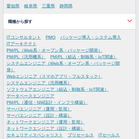
愛知県
岐阜県
三重県
静岡県
職種から探す
ITコンサルタント
PMO
パッケージ導入・システム導入
ITアーキテクト
PM/PL（Web系・オープン系・パッケージ開発）
PM/PL（汎用機系）
PM/PL（組込・制御系・IoT関連）
システムエンジニア（Web系・オープン系・パッケージ開
発）
Webエンジニア（スマホアプリ・フルスタック）
システムエンジニア（汎用機系）
ソフトウェアエンジニア（組込・制御系・IoT関連）
データベースエンジニア
PM/PL（通信・NW設計・インフラ構築）
サーバエンジニア（運用・監視）
サーバエンジニア（設計・構築）
ネットワークエンジニア（運用・監視）
ネットワークエンジニア（設計・構築）
セキュリティスペシャリスト
プリセールス
ITセールス