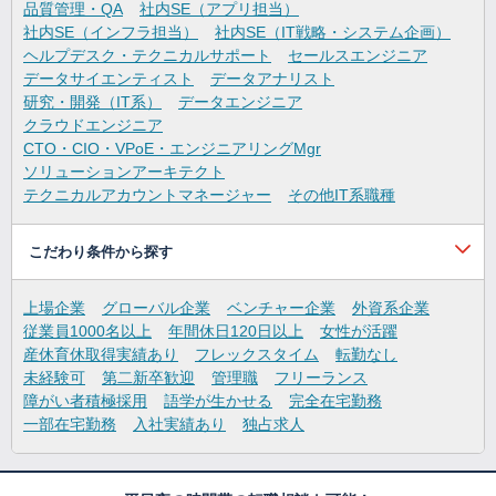
品質管理・QA
社内SE（アプリ担当）
社内SE（インフラ担当）
社内SE（IT戦略・システム企画）
ヘルプデスク・テクニカルサポート
セールスエンジニア
データサイエンティスト
データアナリスト
研究・開発（IT系）
データエンジニア
クラウドエンジニア
CTO・CIO・VPoE・エンジニアリングMgr
ソリューションアーキテクト
テクニカルアカウントマネージャー
その他IT系職種
こだわり条件から探す
上場企業
グローバル企業
ベンチャー企業
外資系企業
従業員1000名以上
年間休日120日以上
女性が活躍
産休育休取得実績あり
フレックスタイム
転勤なし
未経験可
第二新卒歓迎
管理職
フリーランス
障がい者積極採用
語学が生かせる
完全在宅勤務
一部在宅勤務
入社実績あり
独占求人