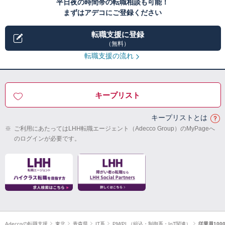
平日夜の時間帯の転職相談も可能！
まずはアデコにご登録ください
転職支援に登録
（無料）
転職支援の流れ
キープリスト
キープリストとは
※
ご利用にあたってはLHH転職エージェント（Adecco Group）のMyPageへ
のログインが必要です。
Adeccoの転職支援
東北
青森県
IT系
PM/PL（組込・制御系・IoT関連）
従業員100