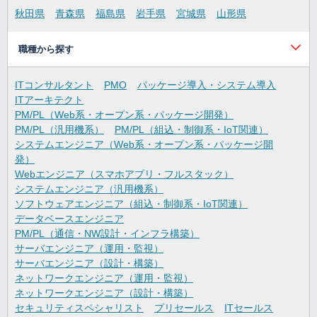
秋田県
青森県
福島県
岩手県
宮城県
山形県
職種から探す
ITコンサルタント
PMO
パッケージ導入・システム導入
ITアーキテクト
PM/PL（Web系・オープン系・パッケージ開発）
PM/PL（汎用機系）
PM/PL（組込・制御系・IoT関連）
システムエンジニア（Web系・オープン系・パッケージ開
発）
Webエンジニア（スマホアプリ・フルスタック）
システムエンジニア（汎用機系）
ソフトウェアエンジニア（組込・制御系・IoT関連）
データベースエンジニア
PM/PL（通信・NW設計・インフラ構築）
サーバエンジニア（運用・監視）
サーバエンジニア（設計・構築）
ネットワークエンジニア（運用・監視）
ネットワークエンジニア（設計・構築）
セキュリティスペシャリスト
プリセールス
ITセールス