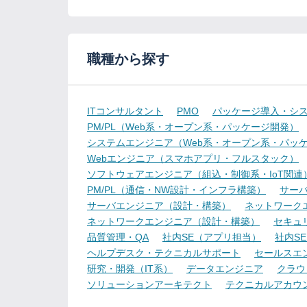
職種から探す
ITコンサルタント
PMO
パッケージ導入・シ
PM/PL（Web系・オープン系・パッケージ開発）
システムエンジニア（Web系・オープン系・パッ
Webエンジニア（スマホアプリ・フルスタック）
ソフトウェアエンジニア（組込・制御系・IoT関連
PM/PL（通信・NW設計・インフラ構築）
サー
サーバエンジニア（設計・構築）
ネットワーク
ネットワークエンジニア（設計・構築）
セキュ
品質管理・QA
社内SE（アプリ担当）
社内S
ヘルプデスク・テクニカルサポート
セールスエ
研究・開発（IT系）
データエンジニア
クラウ
ソリューションアーキテクト
テクニカルアカウ