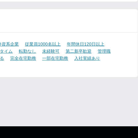
外資系企業
従業員1000名以上
年間休日120日以上
タイム
転勤なし
未経験可
第二新卒歓迎
管理職
る
完全在宅勤務
一部在宅勤務
入社実績あり