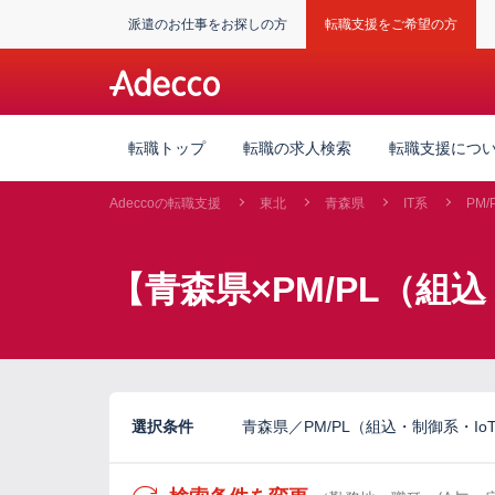
派遣のお仕事をお探しの方
転職支援をご希望の方
転職トップ
転職の求人検索
転職支援につ
Adeccoの転職支援
東北
青森県
IT系
PM
【青森県×PM/PL（組
選択条件
青森県／PM/PL（組込・制御系・I