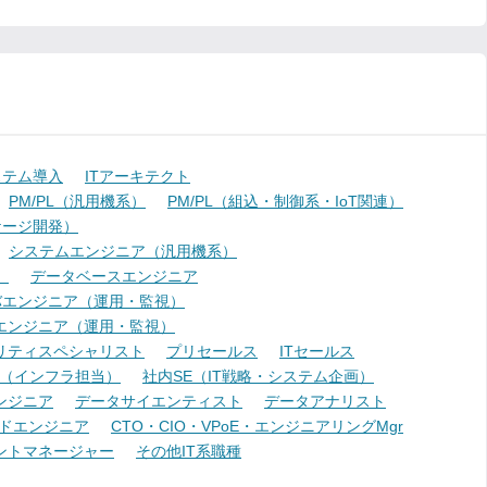
ステム導入
ITアーキテクト
PM/PL（汎用機系）
PM/PL（組込・制御系・IoT関連）
ケージ開発）
システムエンジニア（汎用機系）
）
データベースエンジニア
バエンジニア（運用・監視）
エンジニア（運用・監視）
リティスペシャリスト
プリセールス
ITセールス
E（インフラ担当）
社内SE（IT戦略・システム企画）
ンジニア
データサイエンティスト
データアナリスト
ドエンジニア
CTO・CIO・VPoE・エンジニアリングMgr
ントマネージャー
その他IT系職種