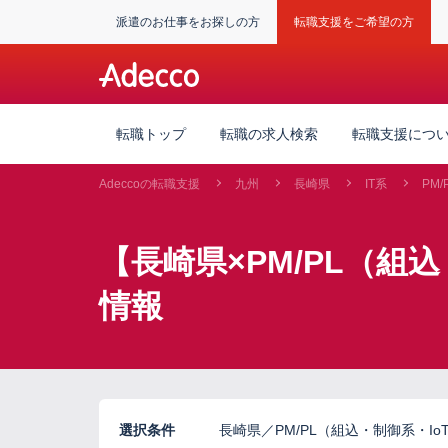
派遣のお仕事をお探しの方
転職支援をご希望の方
転職トップ
転職の求人検索
転職支援につ
Adeccoの転職支援
九州
長崎県
IT系
PM
【長崎県×PM/PL（組
情報
選択条件
長崎県／PM/PL（組込・制御系・Io