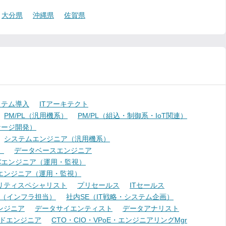
大分県
沖縄県
佐賀県
ステム導入
ITアーキテクト
PM/PL（汎用機系）
PM/PL（組込・制御系・IoT関連）
ケージ開発）
システムエンジニア（汎用機系）
）
データベースエンジニア
バエンジニア（運用・監視）
エンジニア（運用・監視）
リティスペシャリスト
プリセールス
ITセールス
E（インフラ担当）
社内SE（IT戦略・システム企画）
ンジニア
データサイエンティスト
データアナリスト
ドエンジニア
CTO・CIO・VPoE・エンジニアリングMgr