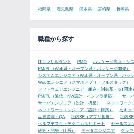
福岡県
鹿児島県
熊本県
宮崎県
長崎県
職種から探す
ITコンサルタント
PMO
パッケージ導入・シ
PM/PL（Web系・オープン系・パッケージ開発）
システムエンジニア（Web系・オープン系・パッ
Webエンジニア（スマホアプリ・フルスタック）
ソフトウェアエンジニア（組込・制御系・IoT関連
PM/PL（通信・NW設計・インフラ構築）
サー
サーバエンジニア（設計・構築）
ネットワーク
ネットワークエンジニア（設計・構築）
セキュ
品質管理・QA
社内SE（アプリ担当）
社内S
ヘルプデスク・テクニカルサポート
セールスエ
研究・開発（IT系）
データエンジニア
クラウ