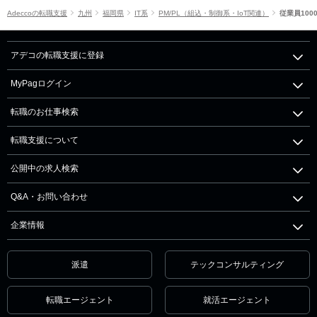
Adeccoの転職支援
九州
福岡県
IT系
PM/PL（組込・制御系・IoT関連）
従業員100
アデコの転職支援に登録
MyPagログイン
転職のお仕事検索
転職支援について
公開中の求人検索
Q&A・お問い合わせ
企業情報
派遣
テックコンサルティング
転職エージェント
就活エージェント