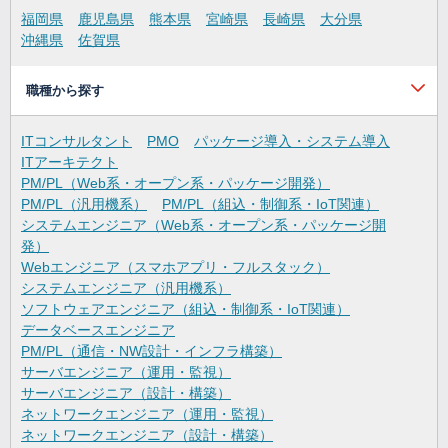
福岡県
鹿児島県
熊本県
宮崎県
長崎県
大分県
沖縄県
佐賀県
職種から探す
ITコンサルタント
PMO
パッケージ導入・システム導入
ITアーキテクト
PM/PL（Web系・オープン系・パッケージ開発）
PM/PL（汎用機系）
PM/PL（組込・制御系・IoT関連）
システムエンジニア（Web系・オープン系・パッケージ開
発）
Webエンジニア（スマホアプリ・フルスタック）
システムエンジニア（汎用機系）
ソフトウェアエンジニア（組込・制御系・IoT関連）
データベースエンジニア
PM/PL（通信・NW設計・インフラ構築）
サーバエンジニア（運用・監視）
サーバエンジニア（設計・構築）
ネットワークエンジニア（運用・監視）
ネットワークエンジニア（設計・構築）