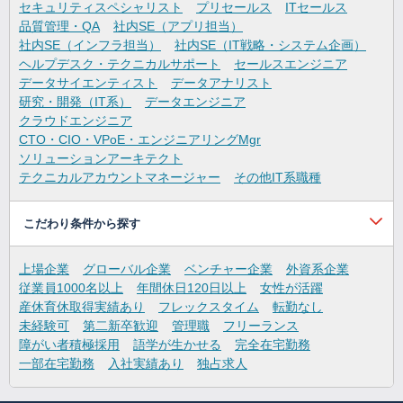
セキュリティスペシャリスト
プリセールス
ITセールス
品質管理・QA
社内SE（アプリ担当）
社内SE（インフラ担当）
社内SE（IT戦略・システム企画）
ヘルプデスク・テクニカルサポート
セールスエンジニア
データサイエンティスト
データアナリスト
研究・開発（IT系）
データエンジニア
クラウドエンジニア
CTO・CIO・VPoE・エンジニアリングMgr
ソリューションアーキテクト
テクニカルアカウントマネージャー
その他IT系職種
こだわり条件から探す
上場企業
グローバル企業
ベンチャー企業
外資系企業
従業員1000名以上
年間休日120日以上
女性が活躍
産休育休取得実績あり
フレックスタイム
転勤なし
未経験可
第二新卒歓迎
管理職
フリーランス
障がい者積極採用
語学が生かせる
完全在宅勤務
一部在宅勤務
入社実績あり
独占求人