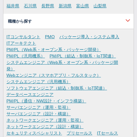
福井県
石川県
長野県
新潟県
富山県
山梨県
職種から探す
ITコンサルタント
PMO
パッケージ導入・システム導入
ITアーキテクト
PM/PL（Web系・オープン系・パッケージ開発）
PM/PL（汎用機系）
PM/PL（組込・制御系・IoT関連）
システムエンジニア（Web系・オープン系・パッケージ開
発）
Webエンジニア（スマホアプリ・フルスタック）
システムエンジニア（汎用機系）
ソフトウェアエンジニア（組込・制御系・IoT関連）
データベースエンジニア
PM/PL（通信・NW設計・インフラ構築）
サーバエンジニア（運用・監視）
サーバエンジニア（設計・構築）
ネットワークエンジニア（運用・監視）
ネットワークエンジニア（設計・構築）
セキュリティスペシャリスト
プリセールス
ITセールス