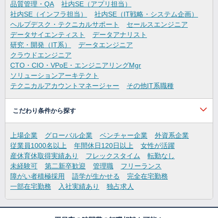
品質管理・QA
社内SE（アプリ担当）
社内SE（インフラ担当）
社内SE（IT戦略・システム企画）
ヘルプデスク・テクニカルサポート
セールスエンジニア
データサイエンティスト
データアナリスト
研究・開発（IT系）
データエンジニア
クラウドエンジニア
CTO・CIO・VPoE・エンジニアリングMgr
ソリューションアーキテクト
テクニカルアカウントマネージャー
その他IT系職種
こだわり条件から探す
上場企業
グローバル企業
ベンチャー企業
外資系企業
従業員1000名以上
年間休日120日以上
女性が活躍
産休育休取得実績あり
フレックスタイム
転勤なし
未経験可
第二新卒歓迎
管理職
フリーランス
障がい者積極採用
語学が生かせる
完全在宅勤務
一部在宅勤務
入社実績あり
独占求人