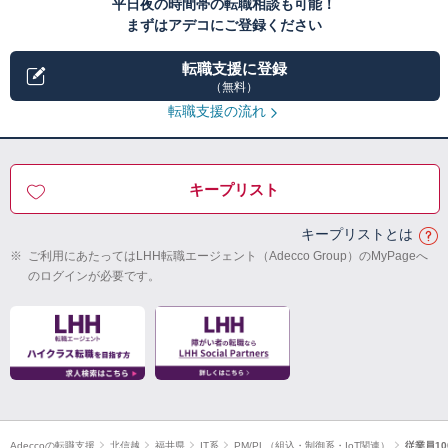
平日夜の時間帯の転職相談も可能！
まずはアデコにご登録ください
転職支援に登録
（無料）
転職支援の流れ
キープリスト
キープリストとは
※
ご利用にあたってはLHH転職エージェント（Adecco Group）のMyPageへ
のログインが必要です。
Adeccoの転職支援
北信越
福井県
IT系
PM/PL（組込・制御系・IoT関連）
従業員10