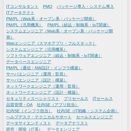
ITコンサルタント
PMO
パッケージ導入・システム導入
ITアーキテクト
PM/PL（Web系・オープン系・パッケージ開発）
PM/PL（汎用機系）
PM/PL（組込・制御系・IoT関連）
システムエンジニア（Web系・オープン系・パッケージ開
発）
Webエンジニア（スマホアプリ・フルスタック）
システムエンジニア（汎用機系）
ソフトウェアエンジニア（組込・制御系・IoT関連）
データベースエンジニア
PM/PL（通信・NW設計・インフラ構築）
サーバエンジニア（運用・監視）
サーバエンジニア（設計・構築）
ネットワークエンジニア（運用・監視）
ネットワークエンジニア（設計・構築）
セキュリティスペシャリスト
プリセールス
ITセールス
品質管理・QA
社内SE（アプリ担当）
社内SE（インフラ担当）
社内SE（IT戦略・システム企画）
ヘルプデスク・テクニカルサポート
セールスエンジニア
データサイエンティスト
データアナリスト
研究・開発（IT系）
データエンジニア