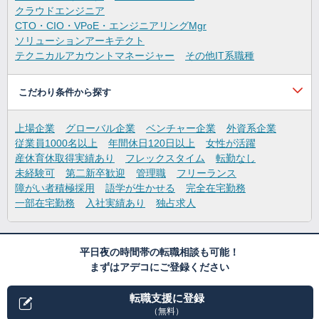
クラウドエンジニア
CTO・CIO・VPoE・エンジニアリングMgr
ソリューションアーキテクト
テクニカルアカウントマネージャー
その他IT系職種
こだわり条件から探す
上場企業
グローバル企業
ベンチャー企業
外資系企業
従業員1000名以上
年間休日120日以上
女性が活躍
産休育休取得実績あり
フレックスタイム
転勤なし
未経験可
第二新卒歓迎
管理職
フリーランス
障がい者積極採用
語学が生かせる
完全在宅勤務
一部在宅勤務
入社実績あり
独占求人
平日夜の時間帯の転職相談も可能！
まずはアデコにご登録ください
転職支援に登録
（無料）