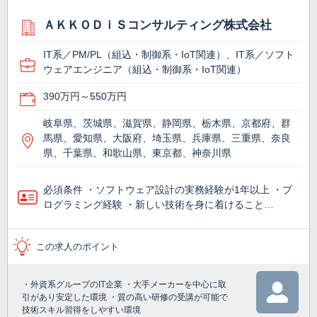
ＡＫＫＯＤｉＳコンサルティング株式会社
IT系／PM/PL（組込・制御系・IoT関連）、IT系／ソフト
ウェアエンジニア（組込・制御系・IoT関連）
390万円～550万円
岐阜県、茨城県、滋賀県、静岡県、栃木県、京都府、群
馬県、愛知県、大阪府、埼玉県、兵庫県、三重県、奈良
県、千葉県、和歌山県、東京都、神奈川県
必須条件 ・ソフトウェア設計の実務経験が1年以上 ・プ
ログラミング経験 ・新しい技術を身に着けること…
この求人のポイント
・外資系グループのIT企業 ・大手メーカーを中心に取
引があり安定した環境 ・質の高い研修の受講が可能で
技術スキル習得をしやすい環境