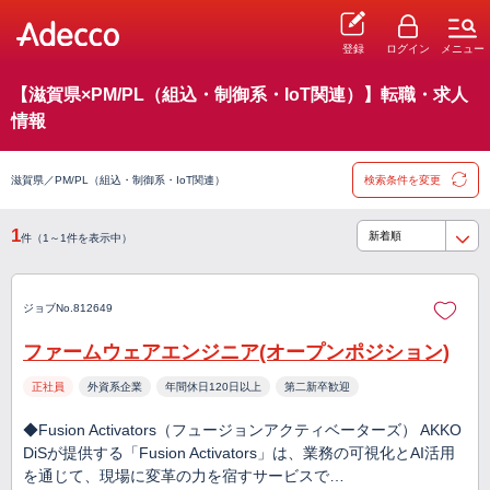
登録
ログイン
メニュー
【滋賀県×PM/PL（組込・制御系・IoT関連）】転職・求人
情報
滋賀県／PM/PL（組込・制御系・IoT関連）
検索条件を変更
1
件（1～1件を表示中）
ジョブNo.812649
ファームウェアエンジニア(オープンポジション)
正社員
外資系企業
年間休日120日以上
第二新卒歓迎
◆Fusion Activators（フュージョンアクティベーターズ） AKKO
DiSが提供する「Fusion Activators」は、業務の可視化とAI活用
を通じて、現場に変革の力を宿すサービスで…