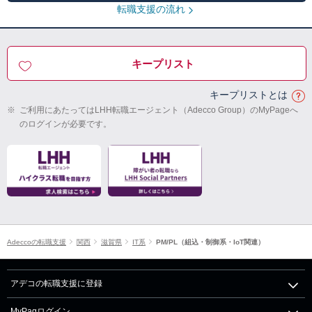
転職支援の流れ
キープリスト
キープリストとは
※
ご利用にあたってはLHH転職エージェント（Adecco Group）のMyPageへ
のログインが必要です。
Adeccoの転職支援
関西
滋賀県
IT系
PM/PL（組込・制御系・IoT関連）
アデコの転職支援に登録
MyPagログイン