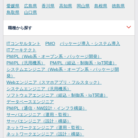
愛媛県
広島県
香川県
高知県
岡山県
島根県
徳島県
鳥取県
山口県
職種から探す
ITコンサルタント
PMO
パッケージ導入・システム導入
ITアーキテクト
PM/PL（Web系・オープン系・パッケージ開発）
PM/PL（汎用機系）
PM/PL（組込・制御系・IoT関連）
システムエンジニア（Web系・オープン系・パッケージ開
発）
Webエンジニア（スマホアプリ・フルスタック）
システムエンジニア（汎用機系）
ソフトウェアエンジニア（組込・制御系・IoT関連）
データベースエンジニア
PM/PL（通信・NW設計・インフラ構築）
サーバエンジニア（運用・監視）
サーバエンジニア（設計・構築）
ネットワークエンジニア（運用・監視）
ネットワークエンジニア（設計・構築）