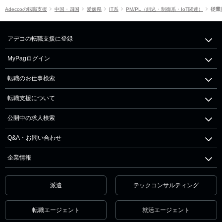
Adeccoの転職支援
中国・四国
愛媛県
IT系
PM/PL（組込・制御系・IoT関連）
従業
アデコの転職支援に登録
MyPagログイン
転職のお仕事検索
転職支援について
公開中の求人検索
Q&A・お問い合わせ
企業情報
派遣
テックコンサルティング
転職エージェント
就活エージェント