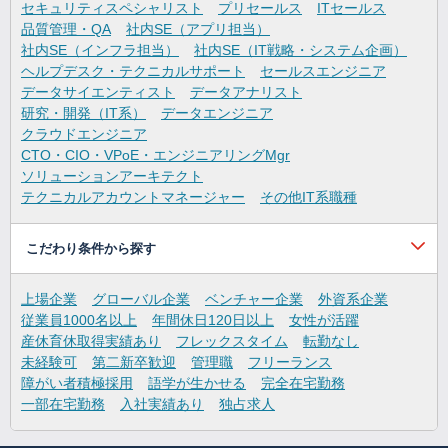
セキュリティスペシャリスト
プリセールス
ITセールス
品質管理・QA
社内SE（アプリ担当）
社内SE（インフラ担当）
社内SE（IT戦略・システム企画）
ヘルプデスク・テクニカルサポート
セールスエンジニア
データサイエンティスト
データアナリスト
研究・開発（IT系）
データエンジニア
クラウドエンジニア
CTO・CIO・VPoE・エンジニアリングMgr
ソリューションアーキテクト
テクニカルアカウントマネージャー
その他IT系職種
こだわり条件から探す
上場企業
グローバル企業
ベンチャー企業
外資系企業
従業員1000名以上
年間休日120日以上
女性が活躍
産休育休取得実績あり
フレックスタイム
転勤なし
未経験可
第二新卒歓迎
管理職
フリーランス
障がい者積極採用
語学が生かせる
完全在宅勤務
一部在宅勤務
入社実績あり
独占求人