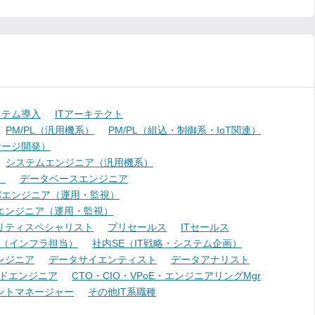
ステム導入
ITアーキテクト
PM/PL（汎用機系）
PM/PL（組込・制御系・IoT関連）
ケージ開発）
システムエンジニア（汎用機系）
）
データベースエンジニア
バエンジニア（運用・監視）
エンジニア（運用・監視）
リティスペシャリスト
プリセールス
ITセールス
E（インフラ担当）
社内SE（IT戦略・システム企画）
ンジニア
データサイエンティスト
データアナリスト
ドエンジニア
CTO・CIO・VPoE・エンジニアリングMgr
ントマネージャー
その他IT系職種