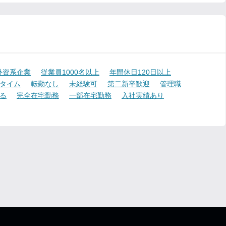
外資系企業
従業員1000名以上
年間休日120日以上
タイム
転勤なし
未経験可
第二新卒歓迎
管理職
る
完全在宅勤務
一部在宅勤務
入社実績あり