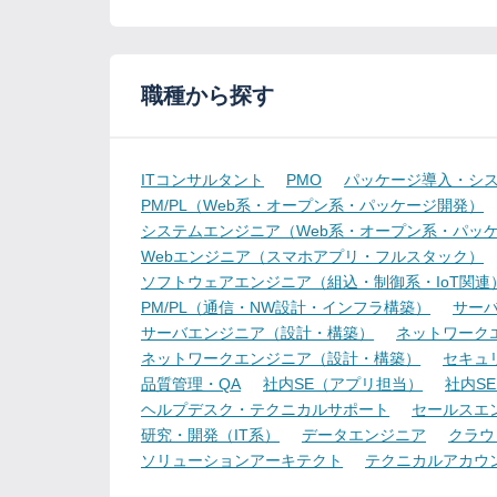
職種から探す
ITコンサルタント
PMO
パッケージ導入・シ
PM/PL（Web系・オープン系・パッケージ開発）
システムエンジニア（Web系・オープン系・パッ
Webエンジニア（スマホアプリ・フルスタック）
ソフトウェアエンジニア（組込・制御系・IoT関連
PM/PL（通信・NW設計・インフラ構築）
サー
サーバエンジニア（設計・構築）
ネットワーク
ネットワークエンジニア（設計・構築）
セキュ
品質管理・QA
社内SE（アプリ担当）
社内S
ヘルプデスク・テクニカルサポート
セールスエ
研究・開発（IT系）
データエンジニア
クラウ
ソリューションアーキテクト
テクニカルアカウ