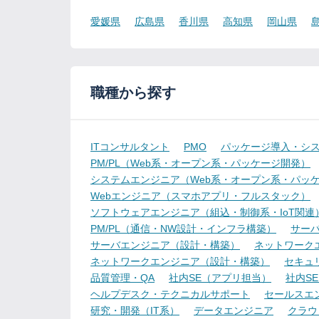
愛媛県
広島県
香川県
高知県
岡山県
職種から探す
ITコンサルタント
PMO
パッケージ導入・シ
PM/PL（Web系・オープン系・パッケージ開発）
システムエンジニア（Web系・オープン系・パッ
Webエンジニア（スマホアプリ・フルスタック）
ソフトウェアエンジニア（組込・制御系・IoT関連
PM/PL（通信・NW設計・インフラ構築）
サー
サーバエンジニア（設計・構築）
ネットワーク
ネットワークエンジニア（設計・構築）
セキュ
品質管理・QA
社内SE（アプリ担当）
社内S
ヘルプデスク・テクニカルサポート
セールスエ
研究・開発（IT系）
データエンジニア
クラウ