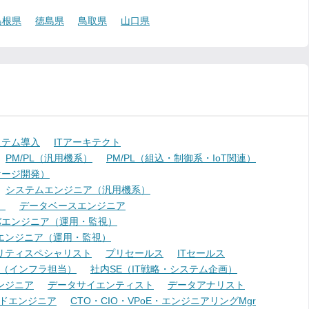
島根県
徳島県
鳥取県
山口県
ステム導入
ITアーキテクト
PM/PL（汎用機系）
PM/PL（組込・制御系・IoT関連）
ケージ開発）
システムエンジニア（汎用機系）
）
データベースエンジニア
バエンジニア（運用・監視）
エンジニア（運用・監視）
リティスペシャリスト
プリセールス
ITセールス
E（インフラ担当）
社内SE（IT戦略・システム企画）
ンジニア
データサイエンティスト
データアナリスト
ドエンジニア
CTO・CIO・VPoE・エンジニアリングMgr