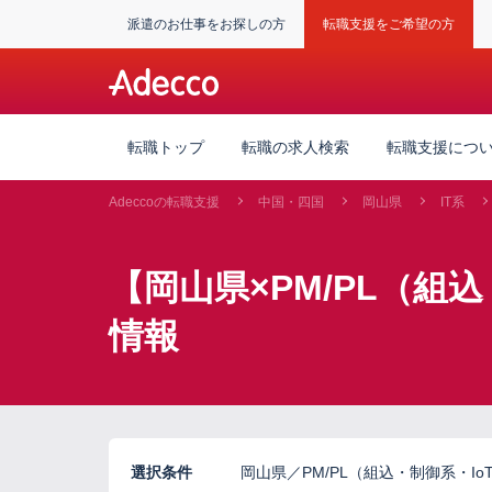
派遣のお仕事をお探しの方
転職支援をご希望の方
転職トップ
転職の求人検索
転職支援につ
Adeccoの転職支援
中国・四国
岡山県
IT系
【岡山県×PM/PL（組
情報
選択条件
岡山県／PM/PL（組込・制御系・Io