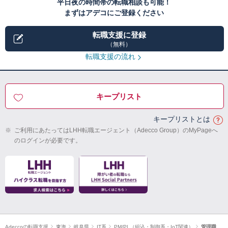
平日夜の時間帯の転職相談も可能！
まずはアデコにご登録ください
転職支援に登録
（無料）
転職支援の流れ
キープリスト
キープリストとは
※
ご利用にあたってはLHH転職エージェント（Adecco Group）のMyPageへ
のログインが必要です。
Adeccoの転職支援
東海
岐阜県
IT系
PM/PL（組込・制御系・IoT関連）
管理職