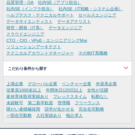
品質管理・QA
社内SE（アプリ担当）
社内SE（インフラ担当）
社内SE（IT戦略・システム企画）
ヘルプデスク・テクニカルサポート
セールスエンジニア
データサイエンティスト
データアナリスト
研究・開発（IT系）
データエンジニア
クラウドエンジニア
CTO・CIO・VPoE・エンジニアリングMgr
ソリューションアーキテクト
テクニカルアカウントマネージャー
その他IT系職種
こだわり条件から探す
上場企業
グローバル企業
ベンチャー企業
外資系企業
従業員1000名以上
年間休日120日以上
女性が活躍
産休育休取得実績あり
フレックスタイム
転勤なし
未経験可
第二新卒歓迎
管理職
フリーランス
障がい者積極採用
語学が生かせる
完全在宅勤務
一部在宅勤務
入社実績あり
独占求人