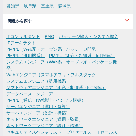
愛知県
岐阜県
三重県
静岡県
職種から探す
ITコンサルタント
PMO
パッケージ導入・システム導入
ITアーキテクト
PM/PL（Web系・オープン系・パッケージ開発）
PM/PL（汎用機系）
PM/PL（組込・制御系・IoT関連）
システムエンジニア（Web系・オープン系・パッケージ開
発）
Webエンジニア（スマホアプリ・フルスタック）
システムエンジニア（汎用機系）
ソフトウェアエンジニア（組込・制御系・IoT関連）
データベースエンジニア
PM/PL（通信・NW設計・インフラ構築）
サーバエンジニア（運用・監視）
サーバエンジニア（設計・構築）
ネットワークエンジニア（運用・監視）
ネットワークエンジニア（設計・構築）
セキュリティスペシャリスト
プリセールス
ITセールス