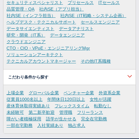
セキュリティスペシャリスト
プリセールス
ITセールス
品質管理・QA
社内SE（アプリ担当）
社内SE（インフラ担当）
社内SE（IT戦略・システム企画）
ヘルプデスク・テクニカルサポート
セールスエンジニア
データサイエンティスト
データアナリスト
研究・開発（IT系）
データエンジニア
クラウドエンジニア
CTO・CIO・VPoE・エンジニアリングMgr
ソリューションアーキテクト
テクニカルアカウントマネージャー
その他IT系職種
こだわり条件から探す
上場企業
グローバル企業
ベンチャー企業
外資系企業
従業員1000名以上
年間休日120日以上
女性が活躍
産休育休取得実績あり
フレックスタイム
転勤なし
未経験可
第二新卒歓迎
管理職
フリーランス
障がい者積極採用
語学が生かせる
完全在宅勤務
一部在宅勤務
入社実績あり
独占求人