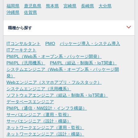
福岡県
鹿児島県
熊本県
宮崎県
長崎県
大分県
沖縄県
佐賀県
職種から探す
ITコンサルタント
PMO
パッケージ導入・システム導入
ITアーキテクト
PM/PL（Web系・オープン系・パッケージ開発）
PM/PL（汎用機系）
PM/PL（組込・制御系・IoT関連）
システムエンジニア（Web系・オープン系・パッケージ開
発）
Webエンジニア（スマホアプリ・フルスタック）
システムエンジニア（汎用機系）
ソフトウェアエンジニア（組込・制御系・IoT関連）
データベースエンジニア
PM/PL（通信・NW設計・インフラ構築）
サーバエンジニア（運用・監視）
サーバエンジニア（設計・構築）
ネットワークエンジニア（運用・監視）
ネットワークエンジニア（設計・構築）