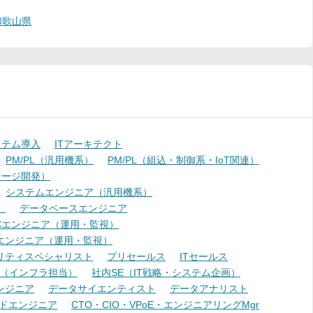
和歌山県
ステム導入
ITアーキテクト
PM/PL（汎用機系）
PM/PL（組込・制御系・IoT関連）
ケージ開発）
システムエンジニア（汎用機系）
）
データベースエンジニア
バエンジニア（運用・監視）
エンジニア（運用・監視）
リティスペシャリスト
プリセールス
ITセールス
E（インフラ担当）
社内SE（IT戦略・システム企画）
ンジニア
データサイエンティスト
データアナリスト
ドエンジニア
CTO・CIO・VPoE・エンジニアリングMgr