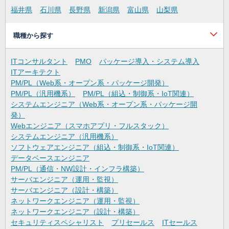
福井県
石川県
長野県
新潟県
富山県
山梨県
職種から探す
ITコンサルタント
PMO
パッケージ導入・システム導入
ITアーキテクト
PM/PL（Web系・オープン系・パッケージ開発）
PM/PL（汎用機系）
PM/PL（組込・制御系・IoT関連）
システムエンジニア（Web系・オープン系・パッケージ開
発）
Webエンジニア（スマホアプリ・フルスタック）
システムエンジニア（汎用機系）
ソフトウェアエンジニア（組込・制御系・IoT関連）
データベースエンジニア
PM/PL（通信・NW設計・インフラ構築）
サーバエンジニア（運用・監視）
サーバエンジニア（設計・構築）
ネットワークエンジニア（運用・監視）
ネットワークエンジニア（設計・構築）
セキュリティスペシャリスト
プリセールス
ITセールス