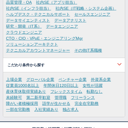
品質管理・QA
社内SE（アプリ担当）
社内SE（インフラ担当）
社内SE（IT戦略・システム企画）
ヘルプデスク・テクニカルサポート
セールスエンジニア
データサイエンティスト
データアナリスト
研究・開発（IT系）
データエンジニア
クラウドエンジニア
CTO・CIO・VPoE・エンジニアリングMgr
ソリューションアーキテクト
テクニカルアカウントマネージャー
その他IT系職種
こだわり条件から探す
上場企業
グローバル企業
ベンチャー企業
外資系企業
従業員1000名以上
年間休日120日以上
女性が活躍
産休育休取得実績あり
フレックスタイム
転勤なし
未経験可
第二新卒歓迎
管理職
フリーランス
障がい者積極採用
語学が生かせる
完全在宅勤務
一部在宅勤務
入社実績あり
独占求人