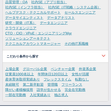
品質管理・QA
社内SE（アプリ担当）
社内SE（インフラ担当）
社内SE（IT戦略・システム企画）
ヘルプデスク・テクニカルサポート
セールスエンジニア
データサイエンティスト
データアナリスト
研究・開発（IT系）
データエンジニア
クラウドエンジニア
CTO・CIO・VPoE・エンジニアリングMgr
ソリューションアーキテクト
テクニカルアカウントマネージャー
その他IT系職種
こだわり条件から探す
上場企業
グローバル企業
ベンチャー企業
外資系企業
従業員1000名以上
年間休日120日以上
女性が活躍
産休育休取得実績あり
フレックスタイム
転勤なし
未経験可
第二新卒歓迎
管理職
フリーランス
障がい者積極採用
語学が生かせる
完全在宅勤務
一部在宅勤務
入社実績あり
独占求人