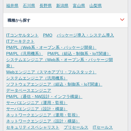
福井県
石川県
長野県
新潟県
富山県
山梨県
職種から探す
ITコンサルタント
PMO
パッケージ導入・システム導入
ITアーキテクト
PM/PL（Web系・オープン系・パッケージ開発）
PM/PL（汎用機系）
PM/PL（組込・制御系・IoT関連）
システムエンジニア（Web系・オープン系・パッケージ開
発）
Webエンジニア（スマホアプリ・フルスタック）
システムエンジニア（汎用機系）
ソフトウェアエンジニア（組込・制御系・IoT関連）
データベースエンジニア
PM/PL（通信・NW設計・インフラ構築）
サーバエンジニア（運用・監視）
サーバエンジニア（設計・構築）
ネットワークエンジニア（運用・監視）
ネットワークエンジニア（設計・構築）
セキュリティスペシャリスト
プリセールス
ITセールス