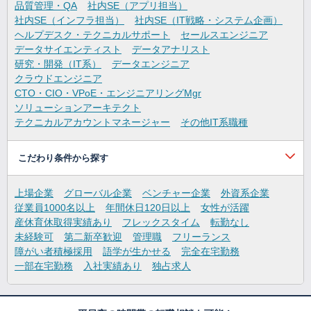
品質管理・QA
社内SE（アプリ担当）
社内SE（インフラ担当）
社内SE（IT戦略・システム企画）
ヘルプデスク・テクニカルサポート
セールスエンジニア
データサイエンティスト
データアナリスト
研究・開発（IT系）
データエンジニア
クラウドエンジニア
CTO・CIO・VPoE・エンジニアリングMgr
ソリューションアーキテクト
テクニカルアカウントマネージャー
その他IT系職種
こだわり条件から探す
上場企業
グローバル企業
ベンチャー企業
外資系企業
従業員1000名以上
年間休日120日以上
女性が活躍
産休育休取得実績あり
フレックスタイム
転勤なし
未経験可
第二新卒歓迎
管理職
フリーランス
障がい者積極採用
語学が生かせる
完全在宅勤務
一部在宅勤務
入社実績あり
独占求人