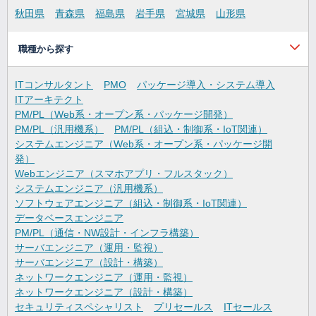
秋田県
青森県
福島県
岩手県
宮城県
山形県
職種から探す
ITコンサルタント
PMO
パッケージ導入・システム導入
ITアーキテクト
PM/PL（Web系・オープン系・パッケージ開発）
PM/PL（汎用機系）
PM/PL（組込・制御系・IoT関連）
システムエンジニア（Web系・オープン系・パッケージ開
発）
Webエンジニア（スマホアプリ・フルスタック）
システムエンジニア（汎用機系）
ソフトウェアエンジニア（組込・制御系・IoT関連）
データベースエンジニア
PM/PL（通信・NW設計・インフラ構築）
サーバエンジニア（運用・監視）
サーバエンジニア（設計・構築）
ネットワークエンジニア（運用・監視）
ネットワークエンジニア（設計・構築）
セキュリティスペシャリスト
プリセールス
ITセールス