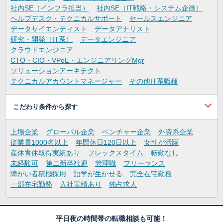
社内SE（インフラ担当）
社内SE（IT戦略・システム企画）
ヘルプデスク・テクニカルサポート
セールスエンジニア
データサイエンティスト
データアナリスト
研究・開発（IT系）
データエンジニア
クラウドエンジニア
CTO・CIO・VPoE・エンジニアリングMgr
ソリューションアーキテクト
テクニカルアカウントマネージャー
その他IT系職種
こだわり条件から探す
上場企業
グローバル企業
ベンチャー企業
外資系企業
従業員1000名以上
年間休日120日以上
女性が活躍
産休育休取得実績あり
フレックスタイム
転勤なし
未経験可
第二新卒歓迎
管理職
フリーランス
障がい者積極採用
語学が生かせる
完全在宅勤務
一部在宅勤務
入社実績あり
独占求人
平日夜の時間帯の転職相談も可能！