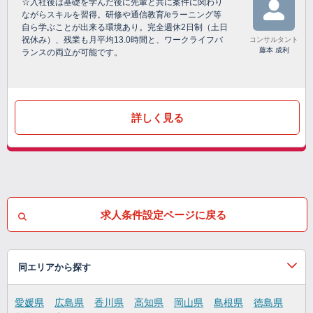
☆入社後は基礎を学んだ後に先輩と共に案件に関わり
ながらスキルを習得。研修や通信教育/eラーニング等
自ら学ぶことが出来る環境あり。完全週休2日制（土日
祝休み）、残業も月平均13.0時間と、ワークライフバ
コンサルタント
藤本 成利
ランスの両立が可能です。
詳しく見る
求人条件設定ページに戻る
同エリアから探す
愛媛県
広島県
香川県
高知県
岡山県
島根県
徳島県