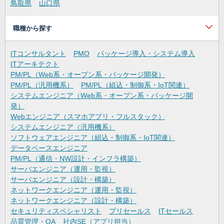
鳥取県
山口県
職種から探す
ITコンサルタント
PMO
パッケージ導入・システム導入
ITアーキテクト
PM/PL（Web系・オープン系・パッケージ開発）
PM/PL（汎用機系）
PM/PL（組込・制御系・IoT関連）
システムエンジニア（Web系・オープン系・パッケージ開
発）
Webエンジニア（スマホアプリ・フルスタック）
システムエンジニア（汎用機系）
ソフトウェアエンジニア（組込・制御系・IoT関連）
データベースエンジニア
PM/PL（通信・NW設計・インフラ構築）
サーバエンジニア（運用・監視）
サーバエンジニア（設計・構築）
ネットワークエンジニア（運用・監視）
ネットワークエンジニア（設計・構築）
セキュリティスペシャリスト
プリセールス
ITセールス
品質管理・QA
社内SE（アプリ担当）