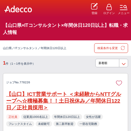
登録
ログイン
メニュー
【山口県×ITコンサルタント×年間休日120日以上】転職・求
人情報
山口県／ITコンサルタント／年間休日120日以上
検索条件を変更
1
件（1～1件を表示中）
ジョブNo.778226
【山口】ICT営業サポート ＜未経験からNTTグル
ープへ☆積極募集！！土日祝休み／年間休日122
日／正社員採用＞
正社員
従業員1000名以上
年間休日120日以上
女性が活躍
フレックスタイム
未経験可
第二新卒歓迎
一部在宅勤務