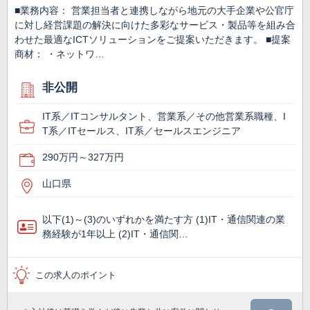
■業務内容： 営業担当者と連携しながら地元の大手企業や公官庁
に対し経営課題の解決に向けた多彩なサービス・製品等を組み合
わせた最適なICTソリューションをご提案いただきます。 ■提案
商材： ・ネットワ…
非公開
IT系／ITコンサルタント、営業系／その他営業系職種、I
T系／ITセールス、IT系／セールスエンジニア
290万円～327万円
山口県
以下(1)～(3)のいずれかを満たす方 (1)IT・通信関連の業
務経験が1年以上 (2)IT・通信関…
この求人のポイント