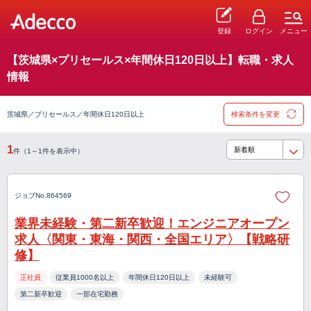
登録
ログイン
メニュー
【茨城県×プリセールス×年間休日120日以上】転職・求人
情報
茨城県／プリセールス／年間休日120日以上
検索条件を変更
1
件（1～1件を表示中）
ジョブNo.864569
業界未経験・第二新卒歓迎！エンジニアオープン
求人〈関東・東海・関西・全国エリア〉【戦略研
修】
正社員
従業員1000名以上
年間休日120日以上
未経験可
第二新卒歓迎
一部在宅勤務