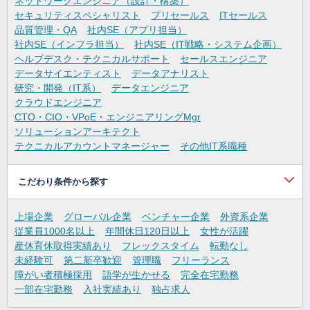
ネットワークエンジニア（設計・構築）
セキュリティスペシャリスト
プリセールス
ITセールス
品質管理・QA
社内SE（アプリ担当）
社内SE（インフラ担当）
社内SE（IT戦略・システム企画）
ヘルプデスク・テクニカルサポート
セールスエンジニア
データサイエンティスト
データアナリスト
研究・開発（IT系）
データエンジニア
クラウドエンジニア
CTO・CIO・VPoE・エンジニアリングMgr
ソリューションアーキテクト
テクニカルアカウントマネージャー
その他IT系職種
こだわり条件から探す
上場企業
グローバル企業
ベンチャー企業
外資系企業
従業員1000名以上
年間休日120日以上
女性が活躍
産休育休取得実績あり
フレックスタイム
転勤なし
未経験可
第二新卒歓迎
管理職
フリーランス
障がい者積極採用
語学が生かせる
完全在宅勤務
一部在宅勤務
入社実績あり
独占求人