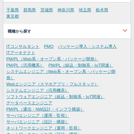
千葉県
群馬県
茨城県
神奈川県
埼玉県
栃木県
東京都
職種から探す
ITコンサルタント
PMO
パッケージ導入・システム導入
ITアーキテクト
PM/PL（Web系・オープン系・パッケージ開発）
PM/PL（汎用機系）
PM/PL（組込・制御系・IoT関連）
システムエンジニア（Web系・オープン系・パッケージ開
発）
Webエンジニア（スマホアプリ・フルスタック）
システムエンジニア（汎用機系）
ソフトウェアエンジニア（組込・制御系・IoT関連）
データベースエンジニア
PM/PL（通信・NW設計・インフラ構築）
サーバエンジニア（運用・監視）
サーバエンジニア（設計・構築）
ネットワークエンジニア（運用・監視）