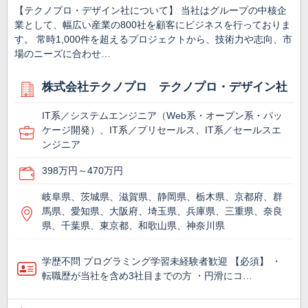
【テクノプロ・デザイン社について】 当社はグループの中核企
業として、幅広い産業の800社を顧客にビジネスを行っておりま
す。 常時1,000件を超えるプロジェクトから、技術力や志向、市
場のニーズに合わせ…
株式会社テクノプロ テクノプロ・デザイン社
IT系／システムエンジニア（Web系・オープン系・パッ
ケージ開発）、IT系／プリセールス、IT系／セールスエ
ンジニア
398万円～470万円
岐阜県、茨城県、滋賀県、静岡県、栃木県、京都府、群
馬県、愛知県、大阪府、埼玉県、兵庫県、三重県、奈良
県、千葉県、東京都、和歌山県、神奈川県
学歴不問 プログラミング学習未経験者歓迎 【必須】 ・
転職歴が当社を含め3社目までの方 ・円滑にコ…