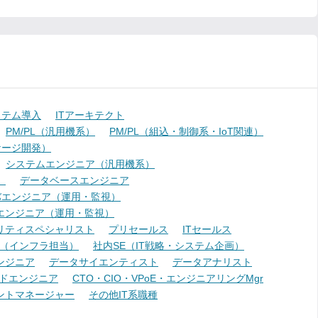
ステム導入
ITアーキテクト
PM/PL（汎用機系）
PM/PL（組込・制御系・IoT関連）
ケージ開発）
システムエンジニア（汎用機系）
）
データベースエンジニア
バエンジニア（運用・監視）
エンジニア（運用・監視）
リティスペシャリスト
プリセールス
ITセールス
E（インフラ担当）
社内SE（IT戦略・システム企画）
ンジニア
データサイエンティスト
データアナリスト
ドエンジニア
CTO・CIO・VPoE・エンジニアリングMgr
ントマネージャー
その他IT系職種