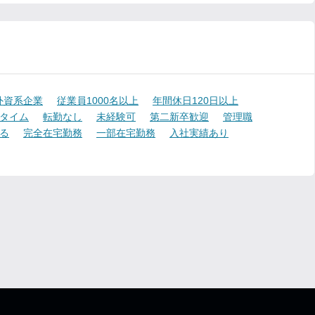
外資系企業
従業員1000名以上
年間休日120日以上
タイム
転勤なし
未経験可
第二新卒歓迎
管理職
る
完全在宅勤務
一部在宅勤務
入社実績あり