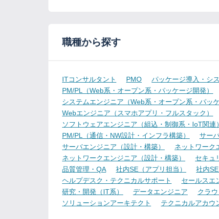
職種から探す
ITコンサルタント
PMO
パッケージ導入・シ
PM/PL（Web系・オープン系・パッケージ開発）
システムエンジニア（Web系・オープン系・パッ
Webエンジニア（スマホアプリ・フルスタック）
ソフトウェアエンジニア（組込・制御系・IoT関連
PM/PL（通信・NW設計・インフラ構築）
サー
サーバエンジニア（設計・構築）
ネットワーク
ネットワークエンジニア（設計・構築）
セキュ
品質管理・QA
社内SE（アプリ担当）
社内S
ヘルプデスク・テクニカルサポート
セールスエ
研究・開発（IT系）
データエンジニア
クラウ
ソリューションアーキテクト
テクニカルアカウ