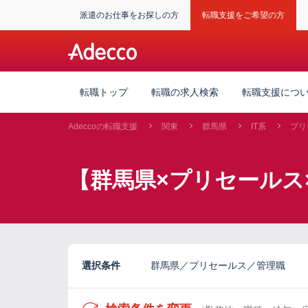
派遣のお仕事をお探しの方
転職支援をご希望の方
転職トップ
転職の求人検索
転職支援につ
Adeccoの転職支援
関東
群馬県
IT系
プリ
【群馬県×プリセールス
選択条件
群馬県／プリセールス／管理職