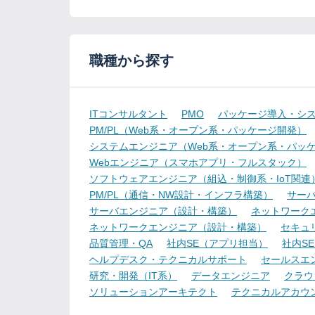
職種から探す
ITコンサルタント
PMO
パッケージ導入・シ
PM/PL（Web系・オープン系・パッケージ開発）
システムエンジニア（Web系・オープン系・パッ
Webエンジニア（スマホアプリ・フルスタック）
ソフトウェアエンジニア（組込・制御系・IoT関連
PM/PL（通信・NW設計・インフラ構築）
サー
サーバエンジニア（設計・構築）
ネットワーク
ネットワークエンジニア（設計・構築）
セキュ
品質管理・QA
社内SE（アプリ担当）
社内S
ヘルプデスク・テクニカルサポート
セールスエ
研究・開発（IT系）
データエンジニア
クラウ
ソリューションアーキテクト
テクニカルアカウ