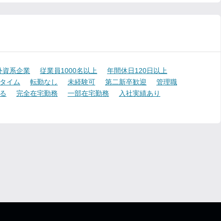
外資系企業
従業員1000名以上
年間休日120日以上
タイム
転勤なし
未経験可
第二新卒歓迎
管理職
る
完全在宅勤務
一部在宅勤務
入社実績あり