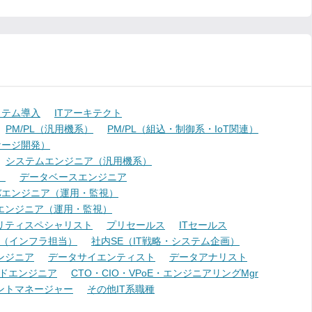
ステム導入
ITアーキテクト
PM/PL（汎用機系）
PM/PL（組込・制御系・IoT関連）
ケージ開発）
システムエンジニア（汎用機系）
）
データベースエンジニア
バエンジニア（運用・監視）
エンジニア（運用・監視）
リティスペシャリスト
プリセールス
ITセールス
E（インフラ担当）
社内SE（IT戦略・システム企画）
ンジニア
データサイエンティスト
データアナリスト
ドエンジニア
CTO・CIO・VPoE・エンジニアリングMgr
ントマネージャー
その他IT系職種