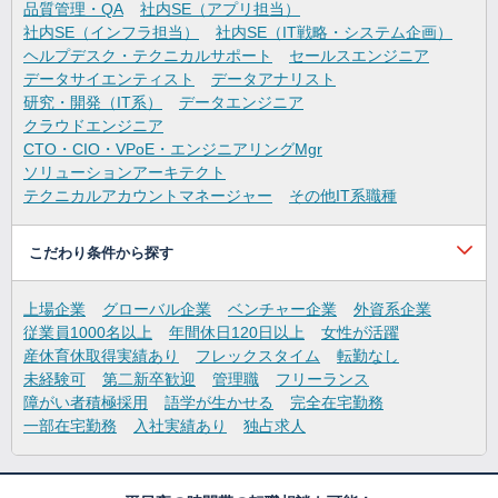
品質管理・QA
社内SE（アプリ担当）
社内SE（インフラ担当）
社内SE（IT戦略・システム企画）
ヘルプデスク・テクニカルサポート
セールスエンジニア
データサイエンティスト
データアナリスト
研究・開発（IT系）
データエンジニア
クラウドエンジニア
CTO・CIO・VPoE・エンジニアリングMgr
ソリューションアーキテクト
テクニカルアカウントマネージャー
その他IT系職種
こだわり条件から探す
上場企業
グローバル企業
ベンチャー企業
外資系企業
従業員1000名以上
年間休日120日以上
女性が活躍
産休育休取得実績あり
フレックスタイム
転勤なし
未経験可
第二新卒歓迎
管理職
フリーランス
障がい者積極採用
語学が生かせる
完全在宅勤務
一部在宅勤務
入社実績あり
独占求人