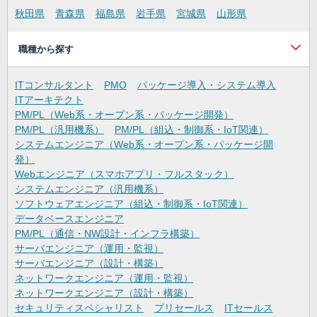
秋田県
青森県
福島県
岩手県
宮城県
山形県
職種から探す
ITコンサルタント
PMO
パッケージ導入・システム導入
ITアーキテクト
PM/PL（Web系・オープン系・パッケージ開発）
PM/PL（汎用機系）
PM/PL（組込・制御系・IoT関連）
システムエンジニア（Web系・オープン系・パッケージ開
発）
Webエンジニア（スマホアプリ・フルスタック）
システムエンジニア（汎用機系）
ソフトウェアエンジニア（組込・制御系・IoT関連）
データベースエンジニア
PM/PL（通信・NW設計・インフラ構築）
サーバエンジニア（運用・監視）
サーバエンジニア（設計・構築）
ネットワークエンジニア（運用・監視）
ネットワークエンジニア（設計・構築）
セキュリティスペシャリスト
プリセールス
ITセールス