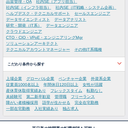
品質管理・QA
社内SE（アプリ担当）
社内SE（インフラ担当）
社内SE（IT戦略・システム企画）
ヘルプデスク・テクニカルサポート
セールスエンジニア
データサイエンティスト
データアナリスト
研究・開発（IT系）
データエンジニア
クラウドエンジニア
CTO・CIO・VPoE・エンジニアリングMgr
ソリューションアーキテクト
テクニカルアカウントマネージャー
その他IT系職種
こだわり条件から探す
上場企業
グローバル企業
ベンチャー企業
外資系企業
従業員1000名以上
年間休日120日以上
女性が活躍
産休育休取得実績あり
フレックスタイム
転勤なし
未経験可
第二新卒歓迎
管理職
フリーランス
障がい者積極採用
語学が生かせる
完全在宅勤務
一部在宅勤務
入社実績あり
独占求人