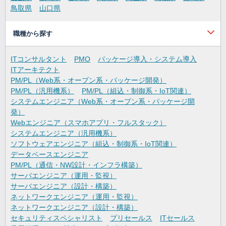
鳥取県
山口県
職種から探す
ITコンサルタント
PMO
パッケージ導入・システム導入
ITアーキテクト
PM/PL（Web系・オープン系・パッケージ開発）
PM/PL（汎用機系）
PM/PL（組込・制御系・IoT関連）
システムエンジニア（Web系・オープン系・パッケージ開
発）
Webエンジニア（スマホアプリ・フルスタック）
システムエンジニア（汎用機系）
ソフトウェアエンジニア（組込・制御系・IoT関連）
データベースエンジニア
PM/PL（通信・NW設計・インフラ構築）
サーバエンジニア（運用・監視）
サーバエンジニア（設計・構築）
ネットワークエンジニア（運用・監視）
ネットワークエンジニア（設計・構築）
セキュリティスペシャリスト
プリセールス
ITセールス