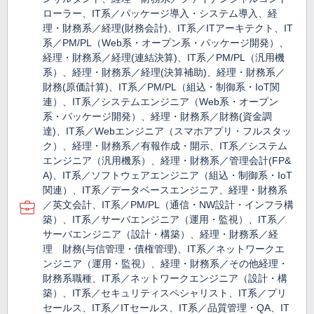
ローラー、IT系／パッケージ導入・システム導入、経
理・財務系／経理(財務会計)、IT系／ITアーキテクト、IT
系／PM/PL（Web系・オープン系・パッケージ開発）、
経理・財務系／経理(連結決算)、IT系／PM/PL（汎用機
系）、経理・財務系／経理(決算補助)、経理・財務系／
財務(原価計算)、IT系／PM/PL（組込・制御系・IoT関
連）、IT系／システムエンジニア（Web系・オープン
系・パッケージ開発）、経理・財務系／財務(資金調
達)、IT系／Webエンジニア（スマホアプリ・フルスタッ
ク）、経理・財務系／有報作成・開示、IT系／システム
エンジニア（汎用機系）、経理・財務系／管理会計(FP&
A)、IT系／ソフトウェアエンジニア（組込・制御系・IoT
関連）、IT系／データベースエンジニア、経理・財務系
／英文会計、IT系／PM/PL（通信・NW設計・インフラ構
築）、IT系／サーバエンジニア（運用・監視）、IT系／
サーバエンジニア（設計・構築）、経理・財務系／経
理 財務(与信管理・債権管理)、IT系／ネットワークエ
ンジニア（運用・監視）、経理・財務系／その他経理・
財務系職種、IT系／ネットワークエンジニア（設計・構
築）、IT系／セキュリティスペシャリスト、IT系／プリ
セールス、IT系／ITセールス、IT系／品質管理・QA、IT