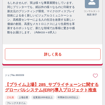
もしれませんが、実は様々な事業展開をしています。
同じプリンターでも、紙以外の様々なものに印刷する
新次元のプリンティング環境、マイクロディスプレイ
コンサルタント
島田 和子
技術による全く新しいビジュアルコミュニケーショ
ン、高精度センサーによる人の生活を改善する新しい
価値の創造、高度なメカトロニクスにより生産性を革
新するロボットなど、新たな領域でお客様に驚きや感
動をお届けします。（Adecco＋α求人）
詳しく見る
ジョブNo.860009
【プライム上場】285_サプライチェーンに関する
グローバルシステム(ERP)導入プロジェクト推進
正社員
上場企業
従業員1000名以上
年間休日120日以上
フレックスタイム