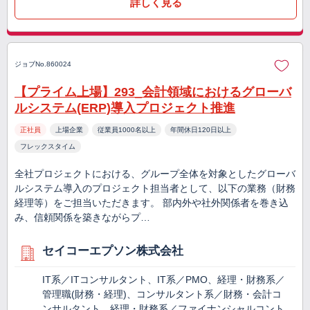
詳しく見る
ジョブNo.860024
【プライム上場】293_会計領域におけるグローバ
ルシステム(ERP)導入プロジェクト推進
正社員
上場企業
従業員1000名以上
年間休日120日以上
フレックスタイム
全社プロジェクトにおける、グループ全体を対象としたグローバ
ルシステム導入のプロジェクト担当者として、以下の業務（財務
経理等）をご担当いただきます。 部内外や社外関係者を巻き込
み、信頼関係を築きながらプ…
セイコーエプソン株式会社
IT系／ITコンサルタント、IT系／PMO、経理・財務系／
管理職(財務・経理)、コンサルタント系／財務・会計コ
ンサルタント、経理・財務系／ファイナンシャルコント