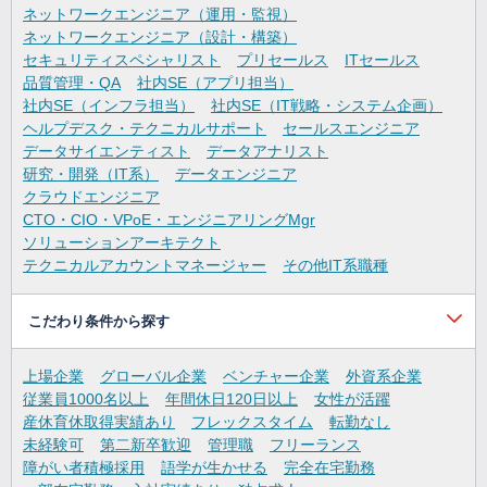
ネットワークエンジニア（運用・監視）
ネットワークエンジニア（設計・構築）
セキュリティスペシャリスト
プリセールス
ITセールス
品質管理・QA
社内SE（アプリ担当）
社内SE（インフラ担当）
社内SE（IT戦略・システム企画）
ヘルプデスク・テクニカルサポート
セールスエンジニア
データサイエンティスト
データアナリスト
研究・開発（IT系）
データエンジニア
クラウドエンジニア
CTO・CIO・VPoE・エンジニアリングMgr
ソリューションアーキテクト
テクニカルアカウントマネージャー
その他IT系職種
こだわり条件から探す
上場企業
グローバル企業
ベンチャー企業
外資系企業
従業員1000名以上
年間休日120日以上
女性が活躍
産休育休取得実績あり
フレックスタイム
転勤なし
未経験可
第二新卒歓迎
管理職
フリーランス
障がい者積極採用
語学が生かせる
完全在宅勤務