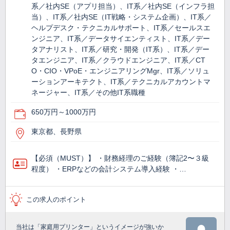
系／社内SE（アプリ担当）、IT系／社内SE（インフラ担
当）、IT系／社内SE（IT戦略・システム企画）、IT系／
ヘルプデスク・テクニカルサポート、IT系／セールスエ
ンジニア、IT系／データサイエンティスト、IT系／デー
タアナリスト、IT系／研究・開発（IT系）、IT系／デー
タエンジニア、IT系／クラウドエンジニア、IT系／CT
O・CIO・VPoE・エンジニアリングMgr、IT系／ソリュ
ーションアーキテクト、IT系／テクニカルアカウントマ
ネージャー、IT系／その他IT系職種
650万円～1000万円
東京都、長野県
【必須（MUST）】 ・財務経理のご経験（簿記2〜３級
程度） ・ERPなどの会計システム導入経験 ・…
この求人のポイント
当社は「家庭用プリンター」というイメージが強いか