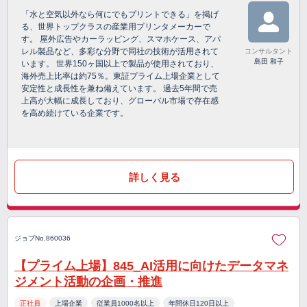
「水と空気以外なら何にでもプリントできる」を掲げ
る、世界トップクラスの産業用プリンタメーカーで
す。 屋外広告やカーラッピング、スマホケース、アパ
レル製品など、多彩な分野で同社の技術が活用されて
コンサルタント
島田 和子
います。 世界150ヶ国以上で製品が使用されており、
海外売上比率は約75％。東証プライム上場企業として
安定性と成長性を兼ね備えています。 過去5年間で売
上高が大幅に成長しており、グローバル市場で存在感
を高め続けている企業です。
詳しく見る
ジョブNo.860036
【プライム上場】845_AI活用に向けたデータマネ
ジメント活動の企画・推進
正社員
上場企業
従業員1000名以上
年間休日120日以上