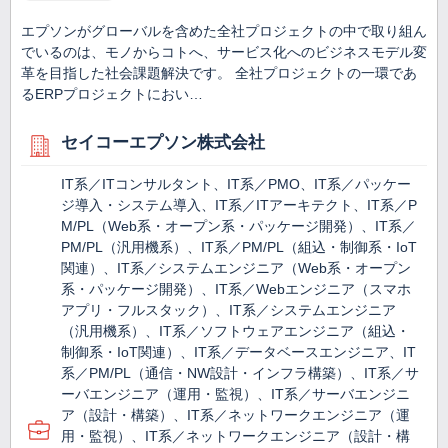
エプソンがグローバルを含めた全社プロジェクトの中で取り組ん
でいるのは、モノからコトへ、サービス化へのビジネスモデル変
革を目指した社会課題解決です。 全社プロジェクトの一環であ
るERPプロジェクトにおい…
セイコーエプソン株式会社
IT系／ITコンサルタント、IT系／PMO、IT系／パッケー
ジ導入・システム導入、IT系／ITアーキテクト、IT系／P
M/PL（Web系・オープン系・パッケージ開発）、IT系／
PM/PL（汎用機系）、IT系／PM/PL（組込・制御系・IoT
関連）、IT系／システムエンジニア（Web系・オープン
系・パッケージ開発）、IT系／Webエンジニア（スマホ
アプリ・フルスタック）、IT系／システムエンジニア
（汎用機系）、IT系／ソフトウェアエンジニア（組込・
制御系・IoT関連）、IT系／データベースエンジニア、IT
系／PM/PL（通信・NW設計・インフラ構築）、IT系／サ
ーバエンジニア（運用・監視）、IT系／サーバエンジニ
ア（設計・構築）、IT系／ネットワークエンジニア（運
用・監視）、IT系／ネットワークエンジニア（設計・構