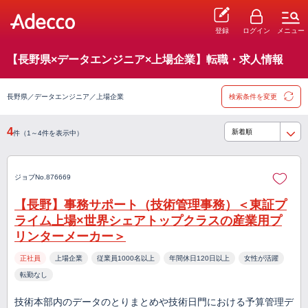
登録
ログイン
メニュー
【長野県×データエンジニア×上場企業】転職・求人情報
長野県／データエンジニア／上場企業
検索条件を変更
4
件（1～4件を表示中）
ジョブNo.876669
【長野】事務サポート（技術管理事務）＜東証プ
ライム上場×世界シェアトップクラスの産業用プ
リンターメーカー＞
正社員
上場企業
従業員1000名以上
年間休日120日以上
女性が活躍
転勤なし
技術本部内のデータのとりまとめや技術日門における予算管理デ