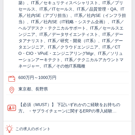
築）、IT系／セキュリティスペシャリスト、IT系／プリ
セールス、IT系／ITセールス、IT系／品質管理・QA、IT
系／社内SE（アプリ担当）、IT系／社内SE（インフラ担
当）、IT系／社内SE（IT戦略・システム企画）、IT系／
ヘルプデスク・テクニカルサポート、IT系／セールスエ
ンジニア、IT系／データサイエンティスト、IT系／デー
タアナリスト、IT系／研究・開発（IT系）、IT系／デー
タエンジニア、IT系／クラウドエンジニア、IT系／CT
O・CIO・VPoE・エンジニアリングMgr、IT系／ソリュ
ーションアーキテクト、IT系／テクニカルアカウントマ
ネージャー、IT系／その他IT系職種
600万円～1000万円
東京都、長野県
【必須（MUST）】 下記いずれかのご経験をお持ちの
方。 ・サプライチェーンに関するERPの導入経験…
この求人のポイント