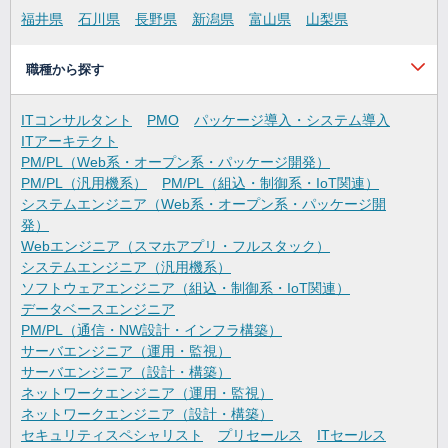
福井県
石川県
長野県
新潟県
富山県
山梨県
職種から探す
ITコンサルタント
PMO
パッケージ導入・システム導入
ITアーキテクト
PM/PL（Web系・オープン系・パッケージ開発）
PM/PL（汎用機系）
PM/PL（組込・制御系・IoT関連）
システムエンジニア（Web系・オープン系・パッケージ開
発）
Webエンジニア（スマホアプリ・フルスタック）
システムエンジニア（汎用機系）
ソフトウェアエンジニア（組込・制御系・IoT関連）
データベースエンジニア
PM/PL（通信・NW設計・インフラ構築）
サーバエンジニア（運用・監視）
サーバエンジニア（設計・構築）
ネットワークエンジニア（運用・監視）
ネットワークエンジニア（設計・構築）
セキュリティスペシャリスト
プリセールス
ITセールス