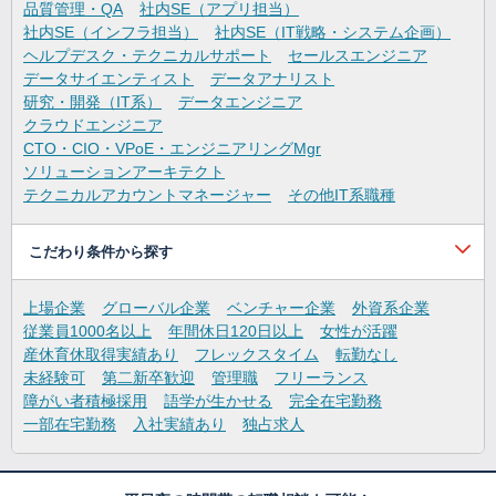
品質管理・QA
社内SE（アプリ担当）
社内SE（インフラ担当）
社内SE（IT戦略・システム企画）
ヘルプデスク・テクニカルサポート
セールスエンジニア
データサイエンティスト
データアナリスト
研究・開発（IT系）
データエンジニア
クラウドエンジニア
CTO・CIO・VPoE・エンジニアリングMgr
ソリューションアーキテクト
テクニカルアカウントマネージャー
その他IT系職種
こだわり条件から探す
上場企業
グローバル企業
ベンチャー企業
外資系企業
従業員1000名以上
年間休日120日以上
女性が活躍
産休育休取得実績あり
フレックスタイム
転勤なし
未経験可
第二新卒歓迎
管理職
フリーランス
障がい者積極採用
語学が生かせる
完全在宅勤務
一部在宅勤務
入社実績あり
独占求人