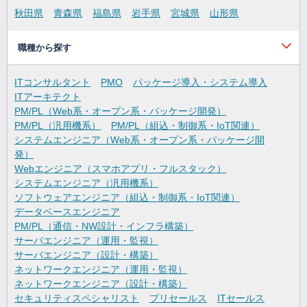
秋田県
青森県
福島県
岩手県
宮城県
山形県
職種から探す
ITコンサルタント
PMO
パッケージ導入・システム導入
ITアーキテクト
PM/PL（Web系・オープン系・パッケージ開発）
PM/PL（汎用機系）
PM/PL（組込・制御系・IoT関連）
システムエンジニア（Web系・オープン系・パッケージ開
発）
Webエンジニア（スマホアプリ・フルスタック）
システムエンジニア（汎用機系）
ソフトウェアエンジニア（組込・制御系・IoT関連）
データベースエンジニア
PM/PL（通信・NW設計・インフラ構築）
サーバエンジニア（運用・監視）
サーバエンジニア（設計・構築）
ネットワークエンジニア（運用・監視）
ネットワークエンジニア（設計・構築）
セキュリティスペシャリスト
プリセールス
ITセールス