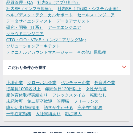
品質管理・QA
社内SE（アプリ担当）
社内SE（インフラ担当）
社内SE（IT戦略・システム企画）
ヘルプデスク・テクニカルサポート
セールスエンジニア
データサイエンティスト
データアナリスト
研究・開発（IT系）
データエンジニア
クラウドエンジニア
CTO・CIO・VPoE・エンジニアリングMgr
ソリューションアーキテクト
テクニカルアカウントマネージャー
その他IT系職種
こだわり条件から探す
上場企業
グローバル企業
ベンチャー企業
外資系企業
従業員1000名以上
年間休日120日以上
女性が活躍
産休育休取得実績あり
フレックスタイム
転勤なし
未経験可
第二新卒歓迎
管理職
フリーランス
障がい者積極採用
語学が生かせる
完全在宅勤務
一部在宅勤務
入社実績あり
独占求人