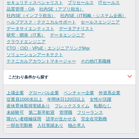
セキュリティスペシャリスト
プリセールス
ITセールス
品質管理・QA
社内SE（アプリ担当）
社内SE（インフラ担当）
社内SE（IT戦略・システム企画）
ヘルプデスク・テクニカルサポート
セールスエンジニア
データサイエンティスト
データアナリスト
研究・開発（IT系）
データエンジニア
クラウドエンジニア
CTO・CIO・VPoE・エンジニアリングMgr
ソリューションアーキテクト
テクニカルアカウントマネージャー
その他IT系職種
こだわり条件から探す
上場企業
グローバル企業
ベンチャー企業
外資系企業
従業員1000名以上
年間休日120日以上
女性が活躍
産休育休取得実績あり
フレックスタイム
転勤なし
未経験可
第二新卒歓迎
管理職
フリーランス
障がい者積極採用
語学が生かせる
完全在宅勤務
一部在宅勤務
入社実績あり
独占求人