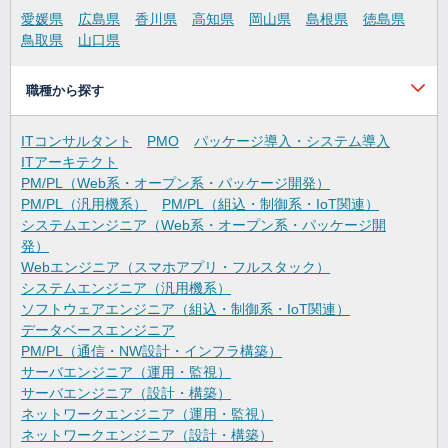
愛媛県
広島県
香川県
高知県
岡山県
島根県
徳島県
鳥取県
山口県
職種から探す
ITコンサルタント
PMO
パッケージ導入・システム導入
ITアーキテクト
PM/PL（Web系・オープン系・パッケージ開発）
PM/PL（汎用機系）
PM/PL（組込・制御系・IoT関連）
システムエンジニア（Web系・オープン系・パッケージ開
発）
Webエンジニア（スマホアプリ・フルスタック）
システムエンジニア（汎用機系）
ソフトウェアエンジニア（組込・制御系・IoT関連）
データベースエンジニア
PM/PL（通信・NW設計・インフラ構築）
サーバエンジニア（運用・監視）
サーバエンジニア（設計・構築）
ネットワークエンジニア（運用・監視）
ネットワークエンジニア（設計・構築）