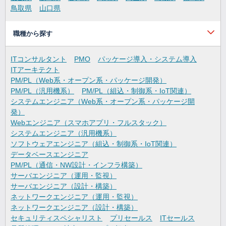
鳥取県
山口県
職種から探す
ITコンサルタント
PMO
パッケージ導入・システム導入
ITアーキテクト
PM/PL（Web系・オープン系・パッケージ開発）
PM/PL（汎用機系）
PM/PL（組込・制御系・IoT関連）
システムエンジニア（Web系・オープン系・パッケージ開
発）
Webエンジニア（スマホアプリ・フルスタック）
システムエンジニア（汎用機系）
ソフトウェアエンジニア（組込・制御系・IoT関連）
データベースエンジニア
PM/PL（通信・NW設計・インフラ構築）
サーバエンジニア（運用・監視）
サーバエンジニア（設計・構築）
ネットワークエンジニア（運用・監視）
ネットワークエンジニア（設計・構築）
セキュリティスペシャリスト
プリセールス
ITセールス