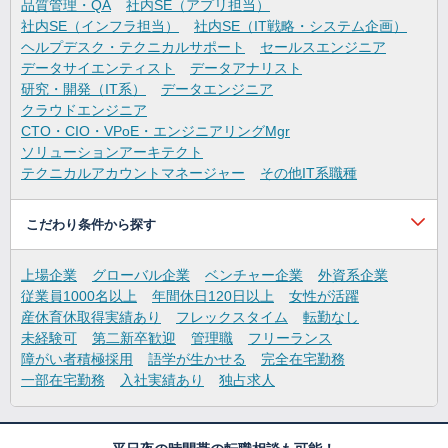
品質管理・QA
社内SE（アプリ担当）
社内SE（インフラ担当）
社内SE（IT戦略・システム企画）
ヘルプデスク・テクニカルサポート
セールスエンジニア
データサイエンティスト
データアナリスト
研究・開発（IT系）
データエンジニア
クラウドエンジニア
CTO・CIO・VPoE・エンジニアリングMgr
ソリューションアーキテクト
テクニカルアカウントマネージャー
その他IT系職種
こだわり条件から探す
上場企業
グローバル企業
ベンチャー企業
外資系企業
従業員1000名以上
年間休日120日以上
女性が活躍
産休育休取得実績あり
フレックスタイム
転勤なし
未経験可
第二新卒歓迎
管理職
フリーランス
障がい者積極採用
語学が生かせる
完全在宅勤務
一部在宅勤務
入社実績あり
独占求人