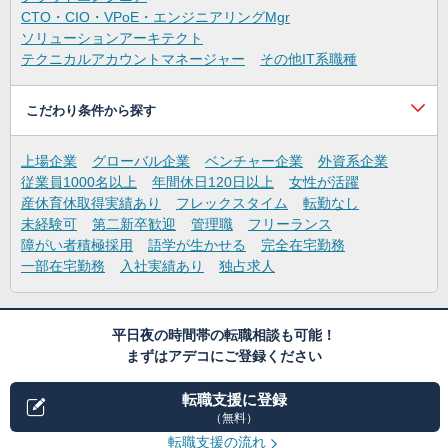
CTO・CIO・VPoE・エンジニアリングMgr
ソリューションアーキテクト
テクニカルアカウントマネージャー
その他IT系職種
こだわり条件から探す
上場企業
グローバル企業
ベンチャー企業
外資系企業
従業員1000名以上
年間休日120日以上
女性が活躍
産休育休取得実績あり
フレックスタイム
転勤なし
未経験可
第二新卒歓迎
管理職
フリーランス
障がい者積極採用
語学が生かせる
完全在宅勤務
一部在宅勤務
入社実績あり
独占求人
平日夜の時間帯の転職相談も可能！
まずはアデコにご登録ください
転職支援に登録
（無料）
転職支援の流れ