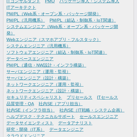
ITコンサルタント
PMO
パッケージ導入・システム導入
ITアーキテクト
PM/PL（Web系・オープン系・パッケージ開発）
PM/PL（汎用機系）
PM/PL（組込・制御系・IoT関連）
システムエンジニア（Web系・オープン系・パッケージ開
発）
Webエンジニア（スマホアプリ・フルスタック）
システムエンジニア（汎用機系）
ソフトウェアエンジニア（組込・制御系・IoT関連）
データベースエンジニア
PM/PL（通信・NW設計・インフラ構築）
サーバエンジニア（運用・監視）
サーバエンジニア（設計・構築）
ネットワークエンジニア（運用・監視）
ネットワークエンジニア（設計・構築）
セキュリティスペシャリスト
プリセールス
ITセールス
品質管理・QA
社内SE（アプリ担当）
社内SE（インフラ担当）
社内SE（IT戦略・システム企画）
ヘルプデスク・テクニカルサポート
セールスエンジニア
データサイエンティスト
データアナリスト
研究・開発（IT系）
データエンジニア
クラウドエンジニア