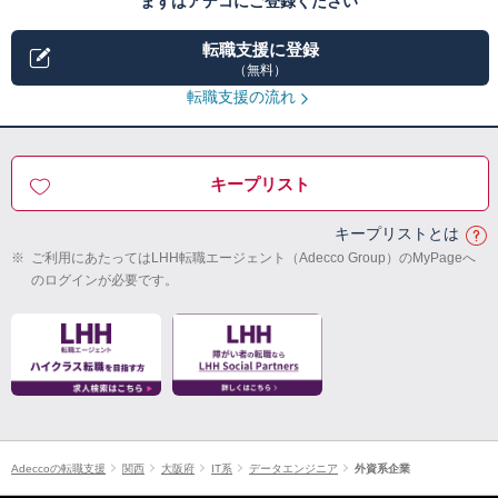
まずはアデコにご登録ください
転職支援に登録
（無料）
転職支援の流れ
キープリスト
キープリストとは
※
ご利用にあたってはLHH転職エージェント（Adecco Group）のMyPageへ
のログインが必要です。
Adeccoの転職支援
関西
大阪府
IT系
データエンジニア
外資系企業