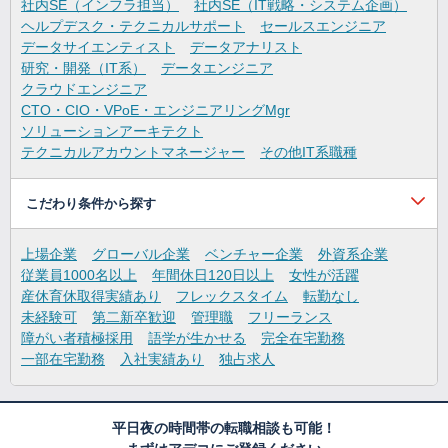
社内SE（インフラ担当）
社内SE（IT戦略・システム企画）
ヘルプデスク・テクニカルサポート
セールスエンジニア
データサイエンティスト
データアナリスト
研究・開発（IT系）
データエンジニア
クラウドエンジニア
CTO・CIO・VPoE・エンジニアリングMgr
ソリューションアーキテクト
テクニカルアカウントマネージャー
その他IT系職種
こだわり条件から探す
上場企業
グローバル企業
ベンチャー企業
外資系企業
従業員1000名以上
年間休日120日以上
女性が活躍
産休育休取得実績あり
フレックスタイム
転勤なし
未経験可
第二新卒歓迎
管理職
フリーランス
障がい者積極採用
語学が生かせる
完全在宅勤務
一部在宅勤務
入社実績あり
独占求人
平日夜の時間帯の転職相談も可能！