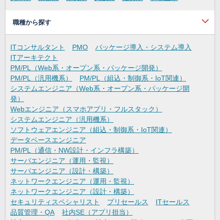
職種から探す
ITコンサルタント
PMO
パッケージ導入・システム導入
ITアーキテクト
PM/PL（Web系・オープン系・パッケージ開発）
PM/PL（汎用機系）
PM/PL（組込・制御系・IoT関連）
システムエンジニア（Web系・オープン系・パッケージ開
発）
Webエンジニア（スマホアプリ・フルスタック）
システムエンジニア（汎用機系）
ソフトウェアエンジニア（組込・制御系・IoT関連）
データベースエンジニア
PM/PL（通信・NW設計・インフラ構築）
サーバエンジニア（運用・監視）
サーバエンジニア（設計・構築）
ネットワークエンジニア（運用・監視）
ネットワークエンジニア（設計・構築）
セキュリティスペシャリスト
プリセールス
ITセールス
品質管理・QA
社内SE（アプリ担当）