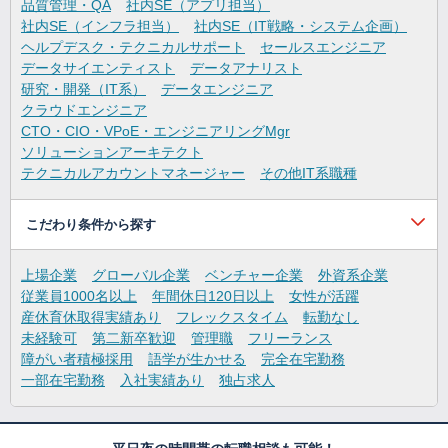
品質管理・QA
社内SE（アプリ担当）
社内SE（インフラ担当）
社内SE（IT戦略・システム企画）
ヘルプデスク・テクニカルサポート
セールスエンジニア
データサイエンティスト
データアナリスト
研究・開発（IT系）
データエンジニア
クラウドエンジニア
CTO・CIO・VPoE・エンジニアリングMgr
ソリューションアーキテクト
テクニカルアカウントマネージャー
その他IT系職種
こだわり条件から探す
上場企業
グローバル企業
ベンチャー企業
外資系企業
従業員1000名以上
年間休日120日以上
女性が活躍
産休育休取得実績あり
フレックスタイム
転勤なし
未経験可
第二新卒歓迎
管理職
フリーランス
障がい者積極採用
語学が生かせる
完全在宅勤務
一部在宅勤務
入社実績あり
独占求人