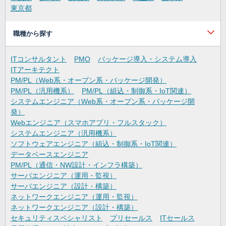
東京都
職種から探す
ITコンサルタント
PMO
パッケージ導入・システム導入
ITアーキテクト
PM/PL（Web系・オープン系・パッケージ開発）
PM/PL（汎用機系）
PM/PL（組込・制御系・IoT関連）
システムエンジニア（Web系・オープン系・パッケージ開
発）
Webエンジニア（スマホアプリ・フルスタック）
システムエンジニア（汎用機系）
ソフトウェアエンジニア（組込・制御系・IoT関連）
データベースエンジニア
PM/PL（通信・NW設計・インフラ構築）
サーバエンジニア（運用・監視）
サーバエンジニア（設計・構築）
ネットワークエンジニア（運用・監視）
ネットワークエンジニア（設計・構築）
セキュリティスペシャリスト
プリセールス
ITセールス