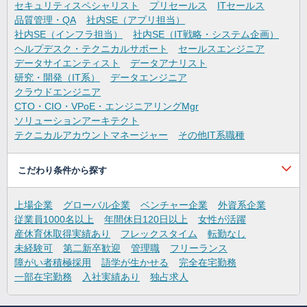
セキュリティスペシャリスト
プリセールス
ITセールス
品質管理・QA
社内SE（アプリ担当）
社内SE（インフラ担当）
社内SE（IT戦略・システム企画）
ヘルプデスク・テクニカルサポート
セールスエンジニア
データサイエンティスト
データアナリスト
研究・開発（IT系）
データエンジニア
クラウドエンジニア
CTO・CIO・VPoE・エンジニアリングMgr
ソリューションアーキテクト
テクニカルアカウントマネージャー
その他IT系職種
こだわり条件から探す
上場企業
グローバル企業
ベンチャー企業
外資系企業
従業員1000名以上
年間休日120日以上
女性が活躍
産休育休取得実績あり
フレックスタイム
転勤なし
未経験可
第二新卒歓迎
管理職
フリーランス
障がい者積極採用
語学が生かせる
完全在宅勤務
一部在宅勤務
入社実績あり
独占求人