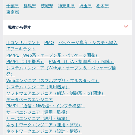
千葉県
群馬県
茨城県
神奈川県
埼玉県
栃木県
東京都
職種から探す
ITコンサルタント
PMO
パッケージ導入・システム導入
ITアーキテクト
PM/PL（Web系・オープン系・パッケージ開発）
PM/PL（汎用機系）
PM/PL（組込・制御系・IoT関連）
システムエンジニア（Web系・オープン系・パッケージ開
発）
Webエンジニア（スマホアプリ・フルスタック）
システムエンジニア（汎用機系）
ソフトウェアエンジニア（組込・制御系・IoT関連）
データベースエンジニア
PM/PL（通信・NW設計・インフラ構築）
サーバエンジニア（運用・監視）
サーバエンジニア（設計・構築）
ネットワークエンジニア（運用・監視）
ネットワークエンジニア（設計・構築）