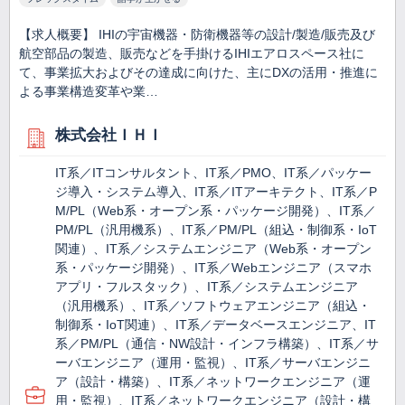
【求人概要】 IHIの宇宙機器・防衛機器等の設計/製造/販売及び
航空部品の製造、販売などを手掛けるIHIエアロスペース社に
て、事業拡大およびその達成に向けた、主にDXの活用・推進に
よる事業構造変革や業…
株式会社ＩＨＩ
IT系／ITコンサルタント、IT系／PMO、IT系／パッケー
ジ導入・システム導入、IT系／ITアーキテクト、IT系／P
M/PL（Web系・オープン系・パッケージ開発）、IT系／
PM/PL（汎用機系）、IT系／PM/PL（組込・制御系・IoT
関連）、IT系／システムエンジニア（Web系・オープン
系・パッケージ開発）、IT系／Webエンジニア（スマホ
アプリ・フルスタック）、IT系／システムエンジニア
（汎用機系）、IT系／ソフトウェアエンジニア（組込・
制御系・IoT関連）、IT系／データベースエンジニア、IT
系／PM/PL（通信・NW設計・インフラ構築）、IT系／サ
ーバエンジニア（運用・監視）、IT系／サーバエンジニ
ア（設計・構築）、IT系／ネットワークエンジニア（運
用・監視）、IT系／ネットワークエンジニア（設計・構