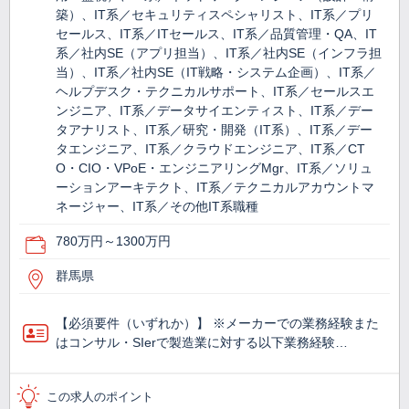
築）、IT系／セキュリティスペシャリスト、IT系／プリ
セールス、IT系／ITセールス、IT系／品質管理・QA、IT
系／社内SE（アプリ担当）、IT系／社内SE（インフラ担
当）、IT系／社内SE（IT戦略・システム企画）、IT系／
ヘルプデスク・テクニカルサポート、IT系／セールスエ
ンジニア、IT系／データサイエンティスト、IT系／デー
タアナリスト、IT系／研究・開発（IT系）、IT系／デー
タエンジニア、IT系／クラウドエンジニア、IT系／CT
O・CIO・VPoE・エンジニアリングMgr、IT系／ソリュ
ーションアーキテクト、IT系／テクニカルアカウントマ
ネージャー、IT系／その他IT系職種
780万円～1300万円
群馬県
【必須要件（いずれか）】 ※メーカーでの業務経験また
はコンサル・SIerで製造業に対する以下業務経験…
この求人のポイント