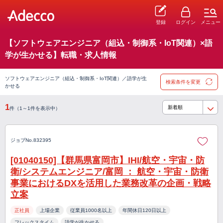
登録
ログイン
メニュー
【ソフトウェアエンジニア（組込・制御系・IoT関連）×語
学が生かせる】転職・求人情報
ソフトウェアエンジニア（組込・制御系・IoT関連）／語学が生
検索条件を変更
かせる
1
件（1～1件を表示中）
ジョブNo.832395
[01040150]【群馬県富岡市】IHI/航空・宇宙・防
衛/システムエンジニア/富岡 ： 航空・宇宙・防衛
事業におけるDXを活用した業務改革の企画・戦略
立案
正社員
上場企業
従業員1000名以上
年間休日120日以上
フレックスタイム
語学が生かせる