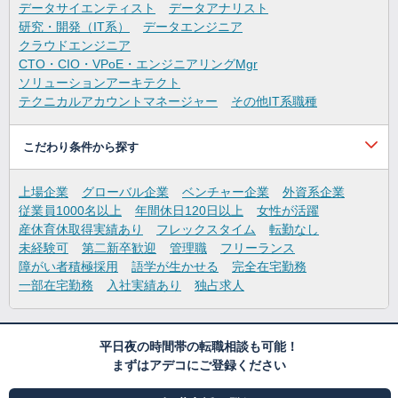
データサイエンティスト
データアナリスト
研究・開発（IT系）
データエンジニア
クラウドエンジニア
CTO・CIO・VPoE・エンジニアリングMgr
ソリューションアーキテクト
テクニカルアカウントマネージャー
その他IT系職種
こだわり条件から探す
上場企業
グローバル企業
ベンチャー企業
外資系企業
従業員1000名以上
年間休日120日以上
女性が活躍
産休育休取得実績あり
フレックスタイム
転勤なし
未経験可
第二新卒歓迎
管理職
フリーランス
障がい者積極採用
語学が生かせる
完全在宅勤務
一部在宅勤務
入社実績あり
独占求人
平日夜の時間帯の転職相談も可能！
まずはアデコにご登録ください