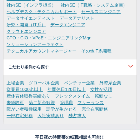
社内SE（インフラ担当）
社内SE（IT戦略・システム企画）
ヘルプデスク・テクニカルサポート
セールスエンジニア
データサイエンティスト
データアナリスト
研究・開発（IT系）
データエンジニア
クラウドエンジニア
CTO・CIO・VPoE・エンジニアリングMgr
ソリューションアーキテクト
テクニカルアカウントマネージャー
その他IT系職種
こだわり条件から探す
上場企業
グローバル企業
ベンチャー企業
外資系企業
従業員1000名以上
年間休日120日以上
女性が活躍
産休育休取得実績あり
フレックスタイム
転勤なし
未経験可
第二新卒歓迎
管理職
フリーランス
障がい者積極採用
語学が生かせる
完全在宅勤務
一部在宅勤務
入社実績あり
独占求人
平日夜の時間帯の転職相談も可能！