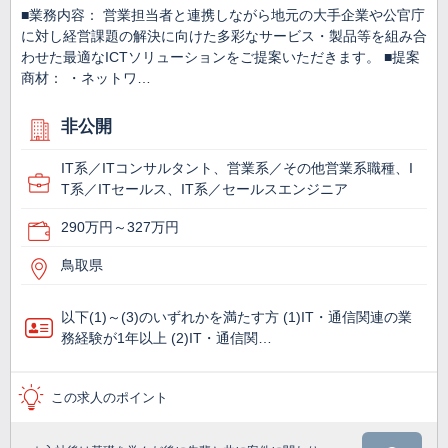
■業務内容： 営業担当者と連携しながら地元の大手企業や公官庁
に対し経営課題の解決に向けた多彩なサービス・製品等を組み合
わせた最適なICTソリューションをご提案いただきます。 ■提案
商材： ・ネットワ…
非公開
IT系／ITコンサルタント、営業系／その他営業系職種、I
T系／ITセールス、IT系／セールスエンジニア
290万円～327万円
鳥取県
以下(1)～(3)のいずれかを満たす方 (1)IT・通信関連の業
務経験が1年以上 (2)IT・通信関…
この求人のポイント