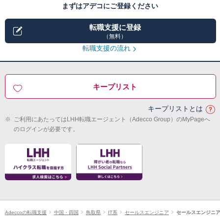
まずはアデコにご登録ください
転職支援に登録
（無料）
転職支援の流れ
キープリスト
キープリストとは
※
ご利用にあたってはLHH転職エージェント（Adecco Group）のMyPageへ
のログインが必要です。
Adeccoの転職支援
中国・四国
鳥取県
IT系
セールスエンジニア
セールスエンジニ