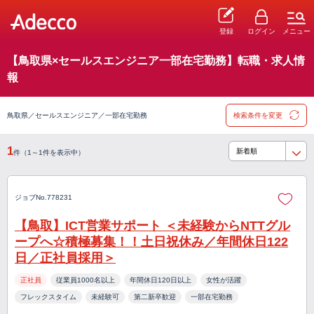
登録
ログイン
メニュー
【鳥取県×セールスエンジニア一部在宅勤務】転職・求人情
報
鳥取県／セールスエンジニア／一部在宅勤務
検索条件を変更
1
件（1～1件を表示中）
ジョブNo.778231
【鳥取】ICT営業サポート ＜未経験からNTTグル
ープへ☆積極募集！！土日祝休み／年間休日122
日／正社員採用＞
正社員
従業員1000名以上
年間休日120日以上
女性が活躍
フレックスタイム
未経験可
第二新卒歓迎
一部在宅勤務