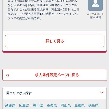
☆入社後は基礎を学んだ後に先輩と共に案件に関わり
ながらスキルを習得。研修や通信教育/eラーニング等
自ら学ぶことが出来る環境あり。完全週休2日制（土日
祝休み）、残業も月平均13.0時間と、ワークライフバ
コンサルタント
藤本 成利
ランスの両立が可能です。
詳しく見る
求人条件設定ページに戻る
同エリアから探す
愛媛県
広島県
香川県
高知県
岡山県
島根県
徳島県