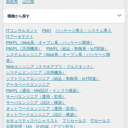
鳥取県
山口県
職種から探す
ITコンサルタント
PMO
パッケージ導入・システム導入
ITアーキテクト
PM/PL（Web系・オープン系・パッケージ開発）
PM/PL（汎用機系）
PM/PL（組込・制御系・IoT関連）
システムエンジニア（Web系・オープン系・パッケージ開
発）
Webエンジニア（スマホアプリ・フルスタック）
システムエンジニア（汎用機系）
ソフトウェアエンジニア（組込・制御系・IoT関連）
データベースエンジニア
PM/PL（通信・NW設計・インフラ構築）
サーバエンジニア（運用・監視）
サーバエンジニア（設計・構築）
ネットワークエンジニア（運用・監視）
ネットワークエンジニア（設計・構築）
セキュリティスペシャリスト
プリセールス
ITセールス
品質管理・QA
社内SE（アプリ担当）