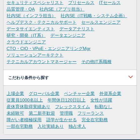
セキュリティスペシャリスト
プリセールス
ITセールス
品質管理・QA
社内SE（アプリ担当）
社内SE（インフラ担当）
社内SE（IT戦略・システム企画）
ヘルプデスク・テクニカルサポート
セールスエンジニア
データサイエンティスト
データアナリスト
研究・開発（IT系）
データエンジニア
クラウドエンジニア
CTO・CIO・VPoE・エンジニアリングMgr
ソリューションアーキテクト
テクニカルアカウントマネージャー
その他IT系職種
こだわり条件から探す
上場企業
グローバル企業
ベンチャー企業
外資系企業
従業員1000名以上
年間休日120日以上
女性が活躍
産休育休取得実績あり
フレックスタイム
転勤なし
未経験可
第二新卒歓迎
管理職
フリーランス
障がい者積極採用
語学が生かせる
完全在宅勤務
一部在宅勤務
入社実績あり
独占求人