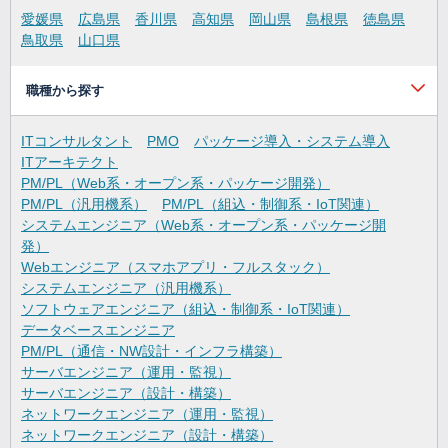
愛媛県
広島県
香川県
高知県
岡山県
島根県
徳島県
鳥取県
山口県
職種から探す
ITコンサルタント
PMO
パッケージ導入・システム導入
ITアーキテクト
PM/PL（Web系・オープン系・パッケージ開発）
PM/PL（汎用機系）
PM/PL（組込・制御系・IoT関連）
システムエンジニア（Web系・オープン系・パッケージ開
発）
Webエンジニア（スマホアプリ・フルスタック）
システムエンジニア（汎用機系）
ソフトウェアエンジニア（組込・制御系・IoT関連）
データベースエンジニア
PM/PL（通信・NW設計・インフラ構築）
サーバエンジニア（運用・監視）
サーバエンジニア（設計・構築）
ネットワークエンジニア（運用・監視）
ネットワークエンジニア（設計・構築）