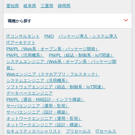
愛知県
岐阜県
三重県
静岡県
職種から探す
ITコンサルタント
PMO
パッケージ導入・システム導入
ITアーキテクト
PM/PL（Web系・オープン系・パッケージ開発）
PM/PL（汎用機系）
PM/PL（組込・制御系・IoT関連）
システムエンジニア（Web系・オープン系・パッケージ開
発）
Webエンジニア（スマホアプリ・フルスタック）
システムエンジニア（汎用機系）
ソフトウェアエンジニア（組込・制御系・IoT関連）
データベースエンジニア
PM/PL（通信・NW設計・インフラ構築）
サーバエンジニア（運用・監視）
サーバエンジニア（設計・構築）
ネットワークエンジニア（運用・監視）
ネットワークエンジニア（設計・構築）
セキュリティスペシャリスト
プリセールス
ITセールス