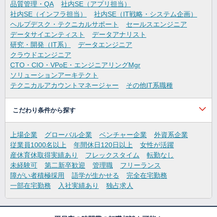
品質管理・QA
社内SE（アプリ担当）
社内SE（インフラ担当）
社内SE（IT戦略・システム企画）
ヘルプデスク・テクニカルサポート
セールスエンジニア
データサイエンティスト
データアナリスト
研究・開発（IT系）
データエンジニア
クラウドエンジニア
CTO・CIO・VPoE・エンジニアリングMgr
ソリューションアーキテクト
テクニカルアカウントマネージャー
その他IT系職種
こだわり条件から探す
上場企業
グローバル企業
ベンチャー企業
外資系企業
従業員1000名以上
年間休日120日以上
女性が活躍
産休育休取得実績あり
フレックスタイム
転勤なし
未経験可
第二新卒歓迎
管理職
フリーランス
障がい者積極採用
語学が生かせる
完全在宅勤務
一部在宅勤務
入社実績あり
独占求人