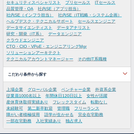
セキュリティスペシャリスト
プリセールス
ITセールス
品質管理・QA
社内SE（アプリ担当）
社内SE（インフラ担当）
社内SE（IT戦略・システム企画）
ヘルプデスク・テクニカルサポート
セールスエンジニア
データサイエンティスト
データアナリスト
研究・開発（IT系）
データエンジニア
クラウドエンジニア
CTO・CIO・VPoE・エンジニアリングMgr
ソリューションアーキテクト
テクニカルアカウントマネージャー
その他IT系職種
こだわり条件から探す
上場企業
グローバル企業
ベンチャー企業
外資系企業
従業員1000名以上
年間休日120日以上
女性が活躍
産休育休取得実績あり
フレックスタイム
転勤なし
未経験可
第二新卒歓迎
管理職
フリーランス
障がい者積極採用
語学が生かせる
完全在宅勤務
一部在宅勤務
入社実績あり
独占求人