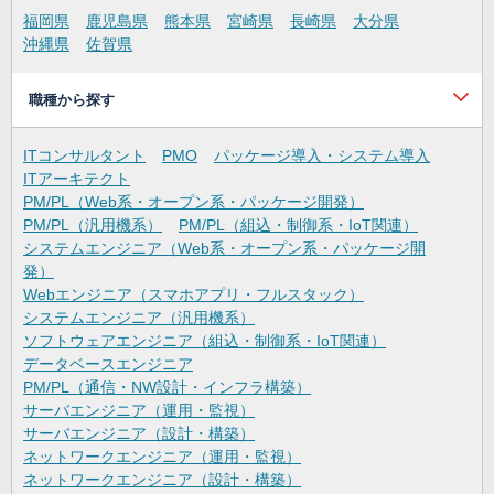
福岡県
鹿児島県
熊本県
宮崎県
長崎県
大分県
沖縄県
佐賀県
職種から探す
ITコンサルタント
PMO
パッケージ導入・システム導入
ITアーキテクト
PM/PL（Web系・オープン系・パッケージ開発）
PM/PL（汎用機系）
PM/PL（組込・制御系・IoT関連）
システムエンジニア（Web系・オープン系・パッケージ開
発）
Webエンジニア（スマホアプリ・フルスタック）
システムエンジニア（汎用機系）
ソフトウェアエンジニア（組込・制御系・IoT関連）
データベースエンジニア
PM/PL（通信・NW設計・インフラ構築）
サーバエンジニア（運用・監視）
サーバエンジニア（設計・構築）
ネットワークエンジニア（運用・監視）
ネットワークエンジニア（設計・構築）