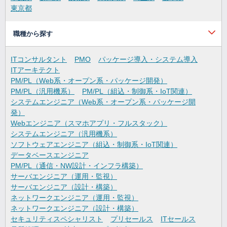
東京都
職種から探す
ITコンサルタント
PMO
パッケージ導入・システム導入
ITアーキテクト
PM/PL（Web系・オープン系・パッケージ開発）
PM/PL（汎用機系）
PM/PL（組込・制御系・IoT関連）
システムエンジニア（Web系・オープン系・パッケージ開
発）
Webエンジニア（スマホアプリ・フルスタック）
システムエンジニア（汎用機系）
ソフトウェアエンジニア（組込・制御系・IoT関連）
データベースエンジニア
PM/PL（通信・NW設計・インフラ構築）
サーバエンジニア（運用・監視）
サーバエンジニア（設計・構築）
ネットワークエンジニア（運用・監視）
ネットワークエンジニア（設計・構築）
セキュリティスペシャリスト
プリセールス
ITセールス