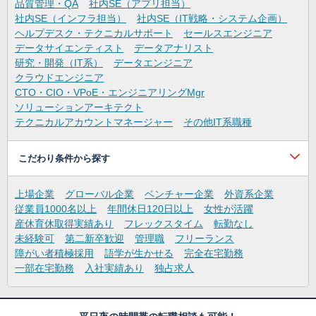
品質管理・QA
社内SE（アプリ担当）
社内SE（インフラ担当）
社内SE（IT戦略・システム企画）
ヘルプデスク・テクニカルサポート
セールスエンジニア
データサイエンティスト
データアナリスト
研究・開発（IT系）
データエンジニア
クラウドエンジニア
CTO・CIO・VPoE・エンジニアリングMgr
ソリューションアーキテクト
テクニカルアカウントマネージャー
その他IT系職種
こだわり条件から探す
上場企業
グローバル企業
ベンチャー企業
外資系企業
従業員1000名以上
年間休日120日以上
女性が活躍
産休育休取得実績あり
フレックスタイム
転勤なし
未経験可
第二新卒歓迎
管理職
フリーランス
障がい者積極採用
語学が生かせる
完全在宅勤務
一部在宅勤務
入社実績あり
独占求人