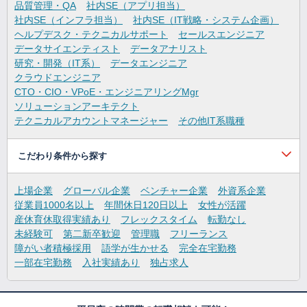
品質管理・QA
社内SE（アプリ担当）
社内SE（インフラ担当）
社内SE（IT戦略・システム企画）
ヘルプデスク・テクニカルサポート
セールスエンジニア
データサイエンティスト
データアナリスト
研究・開発（IT系）
データエンジニア
クラウドエンジニア
CTO・CIO・VPoE・エンジニアリングMgr
ソリューションアーキテクト
テクニカルアカウントマネージャー
その他IT系職種
こだわり条件から探す
上場企業
グローバル企業
ベンチャー企業
外資系企業
従業員1000名以上
年間休日120日以上
女性が活躍
産休育休取得実績あり
フレックスタイム
転勤なし
未経験可
第二新卒歓迎
管理職
フリーランス
障がい者積極採用
語学が生かせる
完全在宅勤務
一部在宅勤務
入社実績あり
独占求人