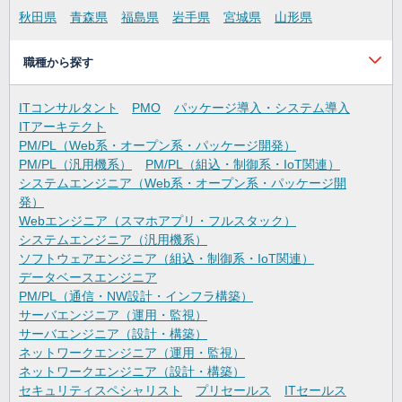
秋田県
青森県
福島県
岩手県
宮城県
山形県
職種から探す
ITコンサルタント
PMO
パッケージ導入・システム導入
ITアーキテクト
PM/PL（Web系・オープン系・パッケージ開発）
PM/PL（汎用機系）
PM/PL（組込・制御系・IoT関連）
システムエンジニア（Web系・オープン系・パッケージ開
発）
Webエンジニア（スマホアプリ・フルスタック）
システムエンジニア（汎用機系）
ソフトウェアエンジニア（組込・制御系・IoT関連）
データベースエンジニア
PM/PL（通信・NW設計・インフラ構築）
サーバエンジニア（運用・監視）
サーバエンジニア（設計・構築）
ネットワークエンジニア（運用・監視）
ネットワークエンジニア（設計・構築）
セキュリティスペシャリスト
プリセールス
ITセールス