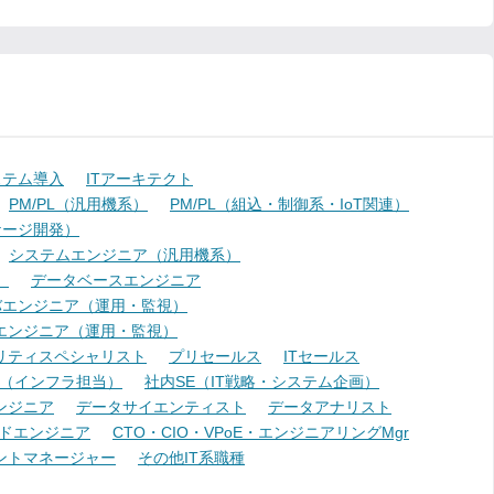
ステム導入
ITアーキテクト
PM/PL（汎用機系）
PM/PL（組込・制御系・IoT関連）
ケージ開発）
システムエンジニア（汎用機系）
）
データベースエンジニア
バエンジニア（運用・監視）
エンジニア（運用・監視）
リティスペシャリスト
プリセールス
ITセールス
E（インフラ担当）
社内SE（IT戦略・システム企画）
ンジニア
データサイエンティスト
データアナリスト
ドエンジニア
CTO・CIO・VPoE・エンジニアリングMgr
ントマネージャー
その他IT系職種