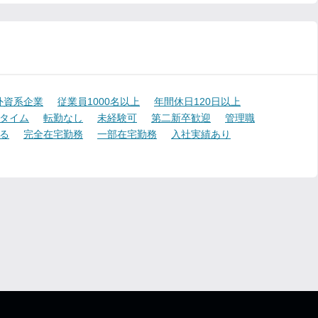
外資系企業
従業員1000名以上
年間休日120日以上
タイム
転勤なし
未経験可
第二新卒歓迎
管理職
る
完全在宅勤務
一部在宅勤務
入社実績あり