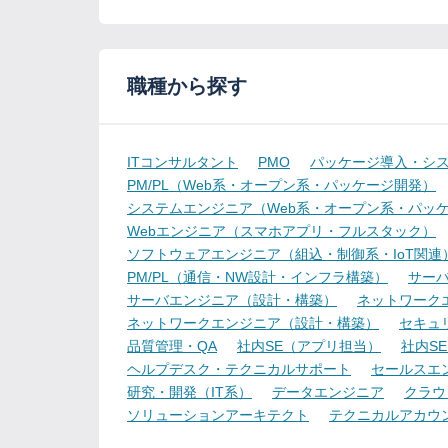
職種から探す
ITコンサルタント
PMO
パッケージ導入・シ
PM/PL（Web系・オープン系・パッケージ開発）
システムエンジニア（Web系・オープン系・パッ
Webエンジニア（スマホアプリ・フルスタック）
ソフトウェアエンジニア（組込・制御系・IoT関連
PM/PL（通信・NW設計・インフラ構築）
サー
サーバエンジニア（設計・構築）
ネットワーク
ネットワークエンジニア（設計・構築）
セキュ
品質管理・QA
社内SE（アプリ担当）
社内S
ヘルプデスク・テクニカルサポート
セールスエ
研究・開発（IT系）
データエンジニア
クラウ
ソリューションアーキテクト
テクニカルアカウ