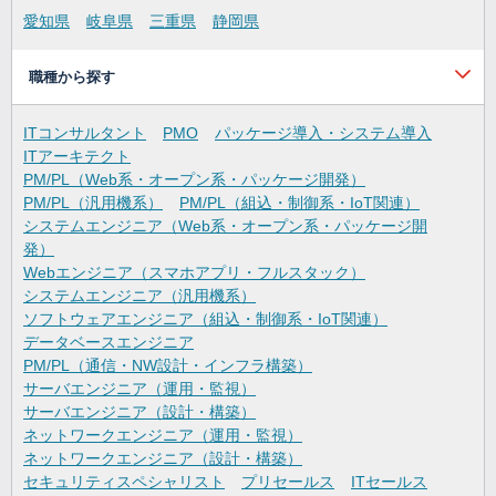
愛知県
岐阜県
三重県
静岡県
職種から探す
ITコンサルタント
PMO
パッケージ導入・システム導入
ITアーキテクト
PM/PL（Web系・オープン系・パッケージ開発）
PM/PL（汎用機系）
PM/PL（組込・制御系・IoT関連）
システムエンジニア（Web系・オープン系・パッケージ開
発）
Webエンジニア（スマホアプリ・フルスタック）
システムエンジニア（汎用機系）
ソフトウェアエンジニア（組込・制御系・IoT関連）
データベースエンジニア
PM/PL（通信・NW設計・インフラ構築）
サーバエンジニア（運用・監視）
サーバエンジニア（設計・構築）
ネットワークエンジニア（運用・監視）
ネットワークエンジニア（設計・構築）
セキュリティスペシャリスト
プリセールス
ITセールス