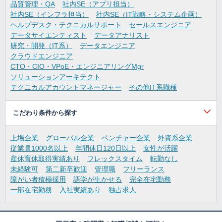
品質管理・QA
社内SE（アプリ担当）
社内SE（インフラ担当）
社内SE（IT戦略・システム企画）
ヘルプデスク・テクニカルサポート
セールスエンジニア
データサイエンティスト
データアナリスト
研究・開発（IT系）
データエンジニア
クラウドエンジニア
CTO・CIO・VPoE・エンジニアリングMgr
ソリューションアーキテクト
テクニカルアカウントマネージャー
その他IT系職種
こだわり条件から探す
上場企業
グローバル企業
ベンチャー企業
外資系企業
従業員1000名以上
年間休日120日以上
女性が活躍
産休育休取得実績あり
フレックスタイム
転勤なし
未経験可
第二新卒歓迎
管理職
フリーランス
障がい者積極採用
語学が生かせる
完全在宅勤務
一部在宅勤務
入社実績あり
独占求人