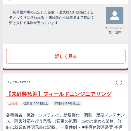
・業界最大手の安定した基盤 ・最先端なIT技術による
モノづくりに携われる ・未経験から経験者まで幅広く
受け入れる体制が整っています
コンサルタント
前川 達郎
詳しく見る
ジョブNo.797202
【未経験歓迎】フィールドエンジニアリング
正社員
従業員1000名以上
年間休日120日以上
各種装置・機器・システムの、新規据付・調整、定期メンテナン
ス、障害対応を行う業務 （変更の範囲）当社の定める業務。詳
細は就業条件明示書に記載。 ＜案件例＞ ■半導体製造装置 半導