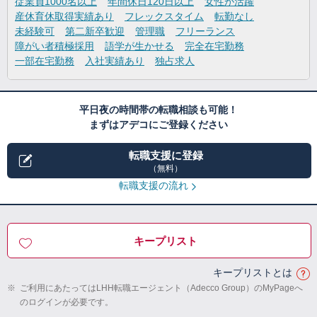
従業員1000名以上
年間休日120日以上
女性が活躍
産休育休取得実績あり
フレックスタイム
転勤なし
未経験可
第二新卒歓迎
管理職
フリーランス
障がい者積極採用
語学が生かせる
完全在宅勤務
一部在宅勤務
入社実績あり
独占求人
平日夜の時間帯の転職相談も可能！
まずはアデコにご登録ください
転職支援に登録
（無料）
転職支援の流れ
キープリスト
キープリストとは
※
ご利用にあたってはLHH転職エージェント（Adecco Group）のMyPageへ
のログインが必要です。