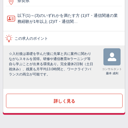
奈良県
以下(1)～(3)のいずれかを満たす方 (1)IT・通信関連の業
務経験が1年以上 (2)IT・通信関…
この求人のポイント
☆入社後は基礎を学んだ後に先輩と共に案件に関わり
ながらスキルを習得。研修や通信教育/eラーニング等
自ら学ぶことが出来る環境あり。完全週休2日制（土日
祝休み）、残業も月平均13.0時間と、ワークライフバ
コンサルタント
藤本 成利
ランスの両立が可能です。
詳しく見る