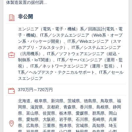
体製造装置の据付調…
非公開
エンジニア（電気・電子・機械）系／回路設計(電気・電
子・機械)、IT系／システムエンジニア（Web系・オープ
ン系・パッケージ開発）、IT系／Webエンジニア（スマ
ホアプリ・フルスタック）、IT系／システムエンジニア
（汎用機系）、IT系／ソフトウェアエンジニア（組込・
制御系・IoT関連）、IT系／サーバエンジニア（運用・監
視）、IT系／ネットワークエンジニア（運用・監視）、I
T系／ヘルプデスク・テクニカルサポート、IT系／セール
スエンジニア
370万円～720万円
北海道、岐阜県、新潟県、茨城県、徳島県、鳥取県、福
岡県、滋賀県、京都府、青森県、香川県、島根県、静岡
県、富山県、佐賀県、栃木県、愛媛県、群馬県、岡山
県、愛知県、大阪府、岩手県、石川県、長崎県、兵庫
県、広島県、三重県、熊本県、宮城県、高知県、埼玉
県、福井県、千葉県、山口県、秋田県、奈良県、山梨