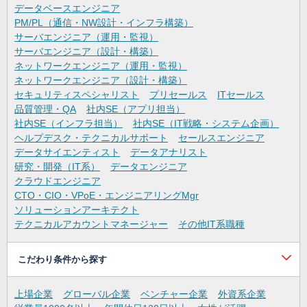
データベースエンジニア
PM/PL（通信・NW設計・インフラ構築）
サーバエンジニア（運用・監視）
サーバエンジニア（設計・構築）
ネットワークエンジニア（運用・監視）
ネットワークエンジニア（設計・構築）
セキュリティスペシャリスト
プリセールス
ITセールス
品質管理・QA
社内SE（アプリ担当）
社内SE（インフラ担当）
社内SE（IT戦略・システム企画）
ヘルプデスク・テクニカルサポート
セールスエンジニア
データサイエンティスト
データアナリスト
研究・開発（IT系）
データエンジニア
クラウドエンジニア
CTO・CIO・VPoE・エンジニアリングMgr
ソリューションアーキテクト
テクニカルアカウントマネージャー
その他IT系職種
こだわり条件から探す
上場企業
グローバル企業
ベンチャー企業
外資系企業