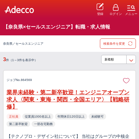
登録
ログイン
メニュー
【奈良県×セールスエンジニア】転職・求人情報
奈良県／セールスエンジニア
検索条件を変更
3
件（1～3件を表示中）
ジョブNo.864569
業界未経験・第二新卒歓迎！エンジニアオープン
求人〈関東・東海・関西・全国エリア〉【戦略研
修】
正社員
従業員1000名以上
年間休日120日以上
未経験可
第二新卒歓迎
一部在宅勤務
【テクノプロ・デザイン社について】 当社はグループの中核企