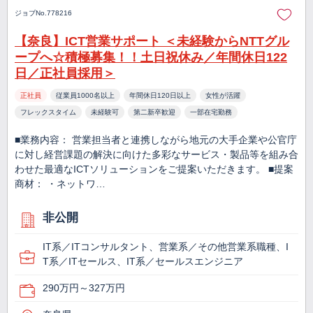
ジョブNo.778216
【奈良】ICT営業サポート ＜未経験からNTTグル
ープへ☆積極募集！！土日祝休み／年間休日122
日／正社員採用＞
正社員
従業員1000名以上
年間休日120日以上
女性が活躍
フレックスタイム
未経験可
第二新卒歓迎
一部在宅勤務
■業務内容： 営業担当者と連携しながら地元の大手企業や公官庁
に対し経営課題の解決に向けた多彩なサービス・製品等を組み合
わせた最適なICTソリューションをご提案いただきます。 ■提案
商材： ・ネットワ…
非公開
IT系／ITコンサルタント、営業系／その他営業系職種、I
T系／ITセールス、IT系／セールスエンジニア
290万円～327万円