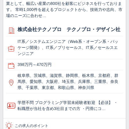
業として、幅広い産業の800社を顧客にビジネスを行っておりま
す。 常時1,000件を超えるプロジェクトから、技術力や志向、市
場のニーズに合わせ…
株式会社テクノプロ テクノプロ・デザイン社
IT系／システムエンジニア（Web系・オープン系・パッ
ケージ開発）、IT系／プリセールス、IT系／セールスエ
ンジニア
398万円～470万円
岐阜県、茨城県、滋賀県、静岡県、栃木県、京都府、群
馬県、愛知県、大阪府、埼玉県、兵庫県、三重県、奈良
県、千葉県、東京都、和歌山県、神奈川県
学歴不問 プログラミング学習未経験者歓迎 【必須】 ・
転職歴が当社を含め3社目までの方 ・円滑にコ…
この求人のポイント