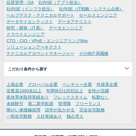
品質管理・QA
社内SE（アプリ担当）
社内SE（インフラ担当）
社内SE（IT戦略・システム企画）
ヘルプデスク・テクニカルサポート
セールスエンジニア
データサイエンティスト
データアナリスト
研究・開発（IT系）
データエンジニア
クラウドエンジニア
CTO・CIO・VPoE・エンジニアリングMgr
ソリューションアーキテクト
テクニカルアカウントマネージャー
その他IT系職種
こだわり条件から探す
上場企業
グローバル企業
ベンチャー企業
外資系企業
従業員1000名以上
年間休日120日以上
女性が活躍
産休育休取得実績あり
フレックスタイム
転勤なし
未経験可
第二新卒歓迎
管理職
フリーランス
障がい者積極採用
語学が生かせる
完全在宅勤務
一部在宅勤務
入社実績あり
独占求人