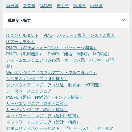
秋田県
青森県
福島県
岩手県
宮城県
山形県
職種から探す
ITコンサルタント
PMO
パッケージ導入・システム導入
ITアーキテクト
PM/PL（Web系・オープン系・パッケージ開発）
PM/PL（汎用機系）
PM/PL（組込・制御系・IoT関連）
システムエンジニア（Web系・オープン系・パッケージ開
発）
Webエンジニア（スマホアプリ・フルスタック）
システムエンジニア（汎用機系）
ソフトウェアエンジニア（組込・制御系・IoT関連）
データベースエンジニア
PM/PL（通信・NW設計・インフラ構築）
サーバエンジニア（運用・監視）
サーバエンジニア（設計・構築）
ネットワークエンジニア（運用・監視）
ネットワークエンジニア（設計・構築）
セキュリティスペシャリスト
プリセールス
ITセールス