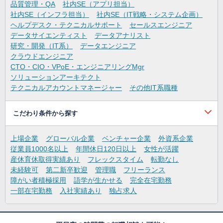
品質管理・QA
社内SE（アプリ担当）
社内SE（インフラ担当）
社内SE（IT戦略・システム企画）
ヘルプデスク・テクニカルサポート
セールスエンジニア
データサイエンティスト
データアナリスト
研究・開発（IT系）
データエンジニア
クラウドエンジニア
CTO・CIO・VPoE・エンジニアリングMgr
ソリューションアーキテクト
テクニカルアカウントマネージャー
その他IT系職種
こだわり条件から探す
上場企業
グローバル企業
ベンチャー企業
外資系企業
従業員1000名以上
年間休日120日以上
女性が活躍
産休育休取得実績あり
フレックスタイム
転勤なし
未経験可
第二新卒歓迎
管理職
フリーランス
障がい者積極採用
語学が生かせる
完全在宅勤務
一部在宅勤務
入社実績あり
独占求人