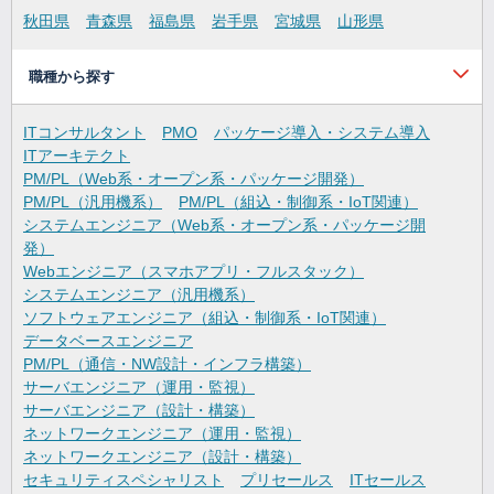
秋田県
青森県
福島県
岩手県
宮城県
山形県
職種から探す
ITコンサルタント
PMO
パッケージ導入・システム導入
ITアーキテクト
PM/PL（Web系・オープン系・パッケージ開発）
PM/PL（汎用機系）
PM/PL（組込・制御系・IoT関連）
システムエンジニア（Web系・オープン系・パッケージ開
発）
Webエンジニア（スマホアプリ・フルスタック）
システムエンジニア（汎用機系）
ソフトウェアエンジニア（組込・制御系・IoT関連）
データベースエンジニア
PM/PL（通信・NW設計・インフラ構築）
サーバエンジニア（運用・監視）
サーバエンジニア（設計・構築）
ネットワークエンジニア（運用・監視）
ネットワークエンジニア（設計・構築）
セキュリティスペシャリスト
プリセールス
ITセールス