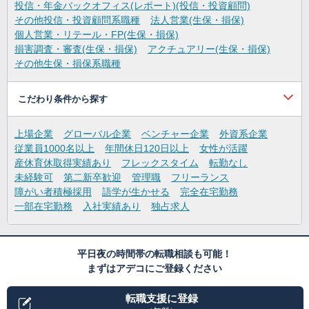
投信・年金バックオフィス(レポート)(投信・投資顧問)
その他投信・投資顧問系職種
法人営業(生保・損保)
個人営業・リテール・FP(生保・損保)
損害調査・審査(生保・損保)
アクチュアリー(生保・損保)
その他生保・損保系職種
こだわり条件から探す
上場企業
グローバル企業
ベンチャー企業
外資系企業
従業員1000名以上
年間休日120日以上
女性が活躍
産休育休取得実績あり
フレックスタイム
転勤なし
未経験可
第二新卒歓迎
管理職
フリーランス
障がい者積極採用
語学が生かせる
完全在宅勤務
一部在宅勤務
入社実績あり
独占求人
平日夜の時間帯の転職相談も可能！
まずはアデコにご登録ください
転職支援に登録