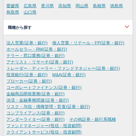
愛媛県
広島県
香川県
高知県
岡山県
島根県
徳島県
鳥取県
山口県
職種から探す
法人営業(証券・銀行)
個人営業・リテール・FP(証券・銀行)
ホールセラ―・RM(証券・銀行)
テラー・窓口業務(証券・銀行)
アナリスト・リサーチ(証券・銀行)
トレーダー・ディーラー・ファンドマネジャー(証券・銀行)
投資銀行(証券・銀行)
M&A(証券・銀行)
ブローカー(証券・銀行)
コーポレートファイナンス(証券・銀行)
金融商品開発業務(証券・銀行)
決済・金融事務関連(証券・銀行)
リスク・与信・債権管理・監査(証券・銀行)
コンプライアンス(証券・銀行)
アンダーライター(証券・銀行)
その他証券・銀行系職種
ファンドマネージャー(投信・投資顧問)
クライアントサービス(投信・投資顧問)