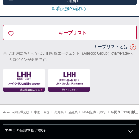
（無料）
転職支援の流れ
キープリスト
キープリストとは
※
ご利用にあたってはLHH転職エージェント（Adecco Group）のMyPageへ
のログインが必要です。
Adeccoの転職支援
中国・四国
高知県
金融系
M&A(証券・銀行)
年間休日120日以上
アデコの転職支援に登録