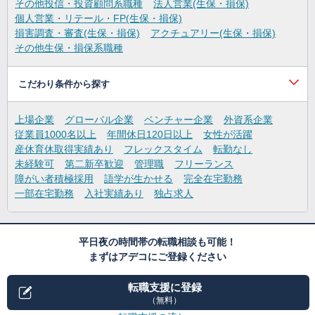
その他投信・投資顧問系職種
法人営業(生保・損保)
個人営業・リテール・FP(生保・損保)
損害調査・審査(生保・損保)
アクチュアリー(生保・損保)
その他生保・損保系職種
こだわり条件から探す
上場企業
グローバル企業
ベンチャー企業
外資系企業
従業員1000名以上
年間休日120日以上
女性が活躍
産休育休取得実績あり
フレックスタイム
転勤なし
未経験可
第二新卒歓迎
管理職
フリーランス
障がい者積極採用
語学が生かせる
完全在宅勤務
一部在宅勤務
入社実績あり
独占求人
平日夜の時間帯の転職相談も可能！
まずはアデコにご登録ください
転職支援に登録
（無料）