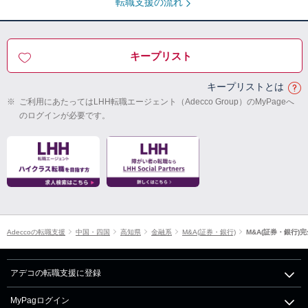
転職支援の流れ
キープリスト
キープリストとは
※
ご利用にあたってはLHH転職エージェント（Adecco Group）のMyPageへ
のログインが必要です。
Adeccoの転職支援
中国・四国
高知県
金融系
M&A(証券・銀行)
M&A(証券・銀行)
アデコの転職支援に登録
MyPagログイン