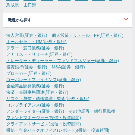
鳥取県
山口県
職種から探す
法人営業(証券・銀行)
個人営業・リテール・FP(証券・銀行)
ホールセラ―・RM(証券・銀行)
テラー・窓口業務(証券・銀行)
アナリスト・リサーチ(証券・銀行)
トレーダー・ディーラー・ファンドマネジャー(証券・銀行)
投資銀行(証券・銀行)
M&A(証券・銀行)
ブローカー(証券・銀行)
コーポレートファイナンス(証券・銀行)
金融商品開発業務(証券・銀行)
決済・金融事務関連(証券・銀行)
リスク・与信・債権管理・監査(証券・銀行)
コンプライアンス(証券・銀行)
アンダーライター(証券・銀行)
その他証券・銀行系職種
ファンドマネージャー(投信・投資顧問)
クライアントサービス(投信・投資顧問)
投信・年金バックオフィス(レポート)(投信・投資顧問)