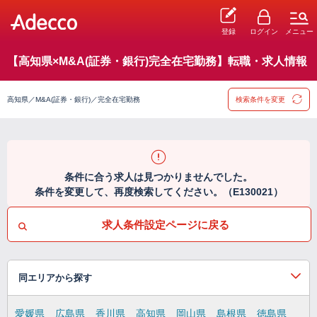
登録
ログイン
メニュー
【高知県×M&A(証券・銀行)完全在宅勤務】転職・求人情報
高知県／M&A(証券・銀行)／完全在宅勤務
検索条件を変更
条件に合う求人は見つかりませんでした。
条件を変更して、再度検索してください。（E130021）
求人条件設定ページに戻る
同エリアから探す
愛媛県
広島県
香川県
高知県
岡山県
島根県
徳島県