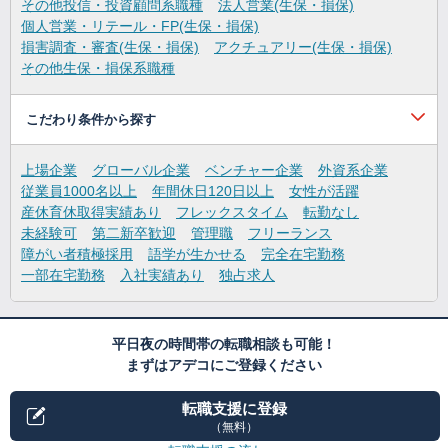
その他投信・投資顧問系職種
法人営業(生保・損保)
個人営業・リテール・FP(生保・損保)
損害調査・審査(生保・損保)
アクチュアリー(生保・損保)
その他生保・損保系職種
こだわり条件から探す
上場企業
グローバル企業
ベンチャー企業
外資系企業
従業員1000名以上
年間休日120日以上
女性が活躍
産休育休取得実績あり
フレックスタイム
転勤なし
未経験可
第二新卒歓迎
管理職
フリーランス
障がい者積極採用
語学が生かせる
完全在宅勤務
一部在宅勤務
入社実績あり
独占求人
平日夜の時間帯の転職相談も可能！
まずはアデコにご登録ください
転職支援に登録
（無料）