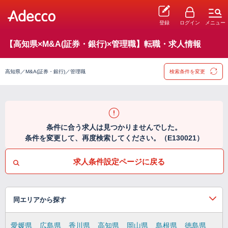
登録
ログイン
メニュー
【高知県×M&A(証券・銀行)×管理職】転職・求人情報
高知県／M&A(証券・銀行)／管理職
検索条件を変更
条件に合う求人は見つかりませんでした。
条件を変更して、再度検索してください。（E130021）
求人条件設定ページに戻る
同エリアから探す
愛媛県
広島県
香川県
高知県
岡山県
島根県
徳島県