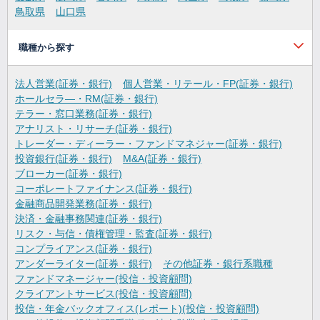
鳥取県
山口県
職種から探す
法人営業(証券・銀行)
個人営業・リテール・FP(証券・銀行)
ホールセラ―・RM(証券・銀行)
テラー・窓口業務(証券・銀行)
アナリスト・リサーチ(証券・銀行)
トレーダー・ディーラー・ファンドマネジャー(証券・銀行)
投資銀行(証券・銀行)
M&A(証券・銀行)
ブローカー(証券・銀行)
コーポレートファイナンス(証券・銀行)
金融商品開発業務(証券・銀行)
決済・金融事務関連(証券・銀行)
リスク・与信・債権管理・監査(証券・銀行)
コンプライアンス(証券・銀行)
アンダーライター(証券・銀行)
その他証券・銀行系職種
ファンドマネージャー(投信・投資顧問)
クライアントサービス(投信・投資顧問)
投信・年金バックオフィス(レポート)(投信・投資顧問)