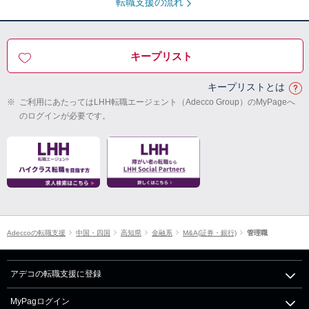
転職支援の流れ
キープリスト
キープリストとは
※
ご利用にあたってはLHH転職エージェント（Adecco Group）のMyPageへ
のログインが必要です。
Adeccoの転職支援
中国・四国
高知県
金融系
M&A(証券・銀行)
管理職
アデコの転職支援に登録
MyPagログイン