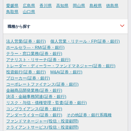
愛媛県
広島県
香川県
高知県
岡山県
島根県
徳島県
鳥取県
山口県
職種から探す
法人営業(証券・銀行)
個人営業・リテール・FP(証券・銀行)
ホールセラ―・RM(証券・銀行)
テラー・窓口業務(証券・銀行)
アナリスト・リサーチ(証券・銀行)
トレーダー・ディーラー・ファンドマネジャー(証券・銀行)
投資銀行(証券・銀行)
M&A(証券・銀行)
ブローカー(証券・銀行)
コーポレートファイナンス(証券・銀行)
金融商品開発業務(証券・銀行)
決済・金融事務関連(証券・銀行)
リスク・与信・債権管理・監査(証券・銀行)
コンプライアンス(証券・銀行)
アンダーライター(証券・銀行)
その他証券・銀行系職種
ファンドマネージャー(投信・投資顧問)
クライアントサービス(投信・投資顧問)