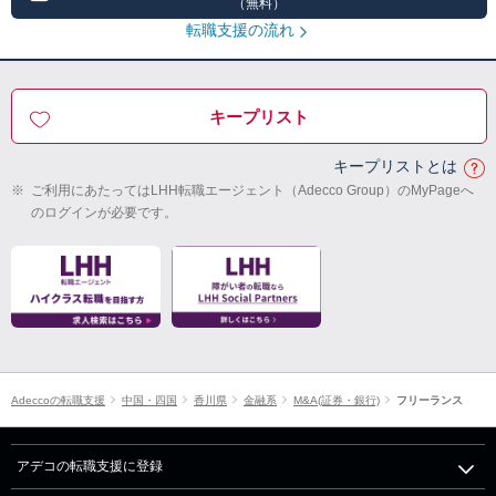
（無料）
転職支援の流れ
キープリスト
キープリストとは
※
ご利用にあたってはLHH転職エージェント（Adecco Group）のMyPageへ
のログインが必要です。
Adeccoの転職支援
中国・四国
香川県
金融系
M&A(証券・銀行)
フリーランス
アデコの転職支援に登録