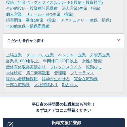
投信・年金バックオフィス(レポート)(投信・投資顧問)
その他投信・投資顧問系職種
法人営業(生保・損保)
個人営業・リテール・FP(生保・損保)
損害調査・審査(生保・損保)
アクチュアリー(生保・損保)
その他生保・損保系職種
こだわり条件から探す
上場企業
グローバル企業
ベンチャー企業
外資系企業
従業員1000名以上
年間休日120日以上
女性が活躍
産休育休取得実績あり
フレックスタイム
転勤なし
未経験可
第二新卒歓迎
管理職
フリーランス
障がい者積極採用
語学が生かせる
完全在宅勤務
一部在宅勤務
入社実績あり
独占求人
平日夜の時間帯の転職相談も可能！
まずはアデコにご登録ください
転職支援に登録