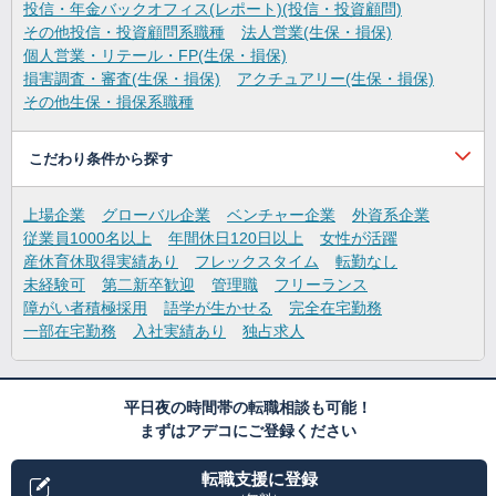
投信・年金バックオフィス(レポート)(投信・投資顧問)
その他投信・投資顧問系職種
法人営業(生保・損保)
個人営業・リテール・FP(生保・損保)
損害調査・審査(生保・損保)
アクチュアリー(生保・損保)
その他生保・損保系職種
こだわり条件から探す
上場企業
グローバル企業
ベンチャー企業
外資系企業
従業員1000名以上
年間休日120日以上
女性が活躍
産休育休取得実績あり
フレックスタイム
転勤なし
未経験可
第二新卒歓迎
管理職
フリーランス
障がい者積極採用
語学が生かせる
完全在宅勤務
一部在宅勤務
入社実績あり
独占求人
平日夜の時間帯の転職相談も可能！
まずはアデコにご登録ください
転職支援に登録