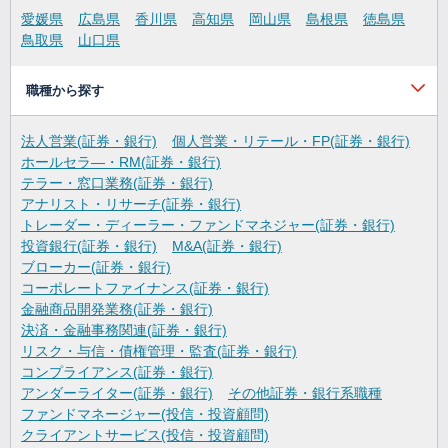
愛媛県
広島県
香川県
高知県
岡山県
島根県
徳島県
鳥取県
山口県
職種から探す
法人営業(証券・銀行)
個人営業・リテール・FP(証券・銀行)
ホールセラ―・RM(証券・銀行)
テラー・窓口業務(証券・銀行)
アナリスト・リサーチ(証券・銀行)
トレーダー・ディーラー・ファンドマネジャー(証券・銀行)
投資銀行(証券・銀行)
M&A(証券・銀行)
ブローカー(証券・銀行)
コーポレートファイナンス(証券・銀行)
金融商品開発業務(証券・銀行)
決済・金融事務関連(証券・銀行)
リスク・与信・債権管理・監査(証券・銀行)
コンプライアンス(証券・銀行)
アンダーライター(証券・銀行)
その他証券・銀行系職種
ファンドマネージャー(投信・投資顧問)
クライアントサービス(投信・投資顧問)