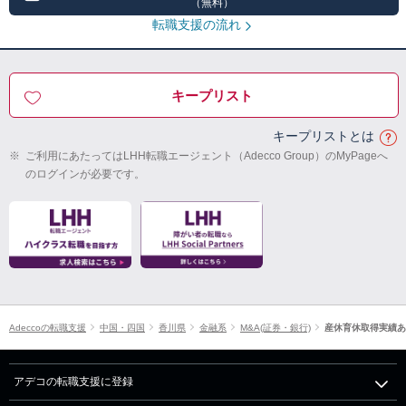
（無料）
転職支援の流れ
キープリスト
キープリストとは
※
ご利用にあたってはLHH転職エージェント（Adecco Group）のMyPageへ
のログインが必要です。
Adeccoの転職支援
中国・四国
香川県
金融系
M&A(証券・銀行)
産休育休取得実績あ
アデコの転職支援に登録